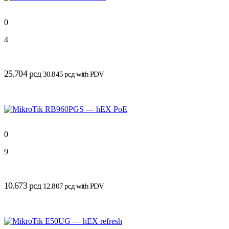
0
4
25.704
рсд
30.845
рсд
with PDV
0
9
10.673
рсд
12.807
рсд
with PDV