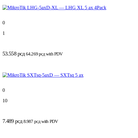
0
1
53.558
рсд
64.269
рсд
with PDV
0
10
7.489
рсд
8.987
рсд
with PDV