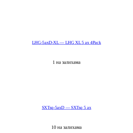
LHG-5axD-XL — LHG XL 5 ax 4Pack
1 на залихама
SXTsq-5axD — SXTsq 5 ax
10 на залихама