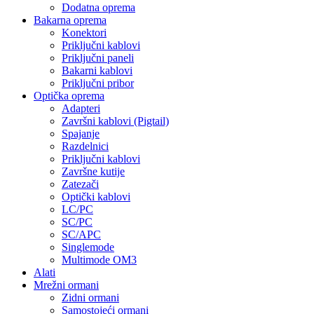
Dodatna oprema
Bakarna oprema
Konektori
Priključni kablovi
Priključni paneli
Bakarni kablovi
Priključni pribor
Optička oprema
Adapteri
Završni kablovi (Pigtail)
Spajanje
Razdelnici
Priključni kablovi
Završne kutije
Zatezači
Optički kablovi
LC/PC
SC/PC
SC/APC
Singlemode
Multimode OM3
Alati
Mrežni ormani
Zidni ormani
Samostojeći ormani