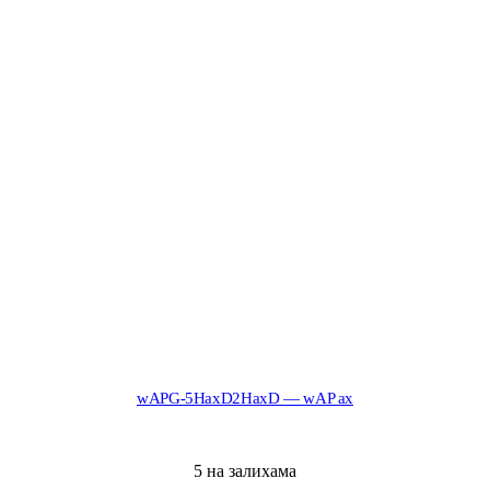
wAPG-5HaxD2HaxD — wAP ax
5 на залихама