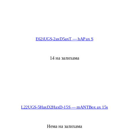
E62iUGS-2axD5axT — hAP ax S
14 на залихама
L22UGS-5HaxD2HaxD-15S — mANTBox ax 15s
Нема на залихама