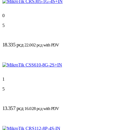
0
5
18.335
рсд
22.002
рсд
with PDV
1
5
13.357
рсд
16.028
рсд
with PDV