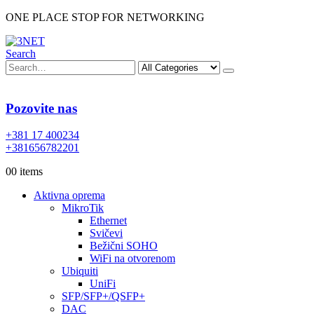
ONE PLACE STOP FOR NETWORKING
Search
Pozovite nas
+381 17 400234
+381656782201
0
0 items
Aktivna oprema
MikroTik
Ethernet
Svičevi
Bežični SOHO
WiFi na otvorenom
Ubiquiti
UniFi
SFP/SFP+/QSFP+
DAC