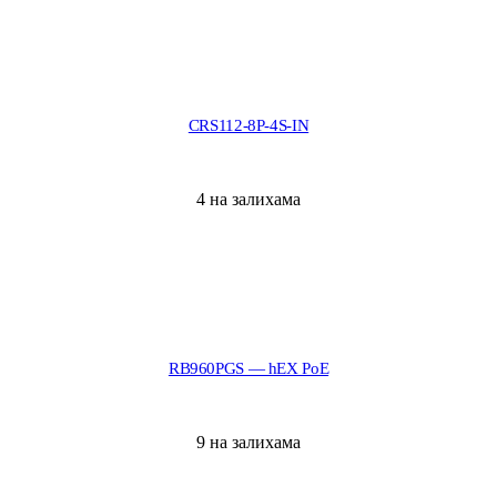
CRS112-8P-4S-IN
4 на залихама
RB960PGS — hEX PoE
9 на залихама