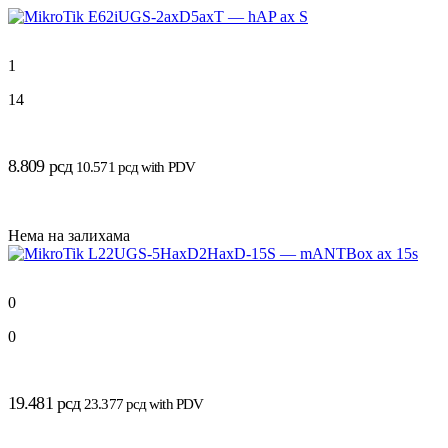
1
14
8.809
рсд
10.571
рсд
with PDV
Нема на залихама
0
0
19.481
рсд
23.377
рсд
with PDV