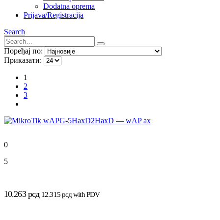
Dodatna oprema
Prijava/Registracija
Search
Поређај по:
Приказати:
1
2
3
0
5
10.263
рсд
12.315
рсд
with PDV