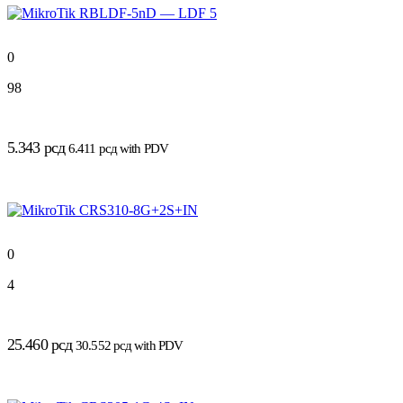
0
98
5.343
рсд
6.411
рсд
with PDV
0
4
25.460
рсд
30.552
рсд
with PDV