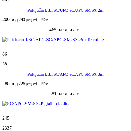
Priključni kabl SC/UPC-SC/UPC SM SX 2m
200
рсд
240
рсд
with PDV
465 на залихама
86
381
Priključni kabl SC/APC-SC/APC SM SX 3m
188
рсд
226
рсд
with PDV
381 на залихама
245
2337