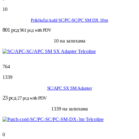
10
Priključni kabl SC/PC-SC/PC SM DX 10m
801
рсд
961
рсд
with PDV
10 на залихама
764
1339
SC/APC SX SM Adapter
23
рсд
27
рсд
with PDV
1339 на залихама
0