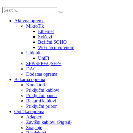
Aktivna oprema
MikroTik
Ethernet
Svičevi
Bežični SOHO
WiFi na otvorenom
Ubiquiti
UniFi
SFP/SFP+/QSFP+
DAC
Dodatna oprema
Bakarna oprema
Konektori
Priključni kablovi
Priključni paneli
Bakarni kablovi
Priključni pribor
Optička oprema
Adapteri
Završni kablovi (Pigtail)
Spajanje
Razdelnici