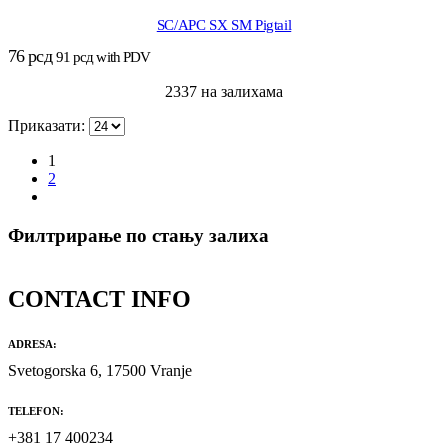
SC/APC SX SM Pigtail
76
рсд
91
рсд
with PDV
2337 на залихама
Приказати:
1
2
Филтрирање по стању залиха
CONTACT INFO
ADRESA:
Svetogorska 6, 17500 Vranje
TELEFON:
+381 17 400234