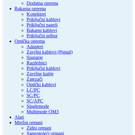
Dodatna oprema
Bakarna oprema
Konektori
Priključni kablovi
Priključni paneli
Bakarni kablovi
Priključni pribor
Optička oprema
Adapteri
Završni kablovi (Pigtail)
Spajanje
Razdelnici
Priključni kablovi
Završne kutije
Zatezači
Optički kablovi
LC/PC
SC/PC
SC/APC
Singlemode
Multimode OM3
Alati
Mrežni ormani
Zidni ormani
Samostojeći ormani