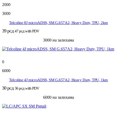
2000
3000
Telcoline 8J microADSS, SM G.657A2, Heavy Duty, TPU, 2km
39
рсд
47
рсд
with PDV
3000 на залихама
0
6000
Telcoline 4J microADSS, SM G.657A2, Heavy Duty, TPU, 1km
30
рсд
36
рсд
with PDV
6000 на залихама