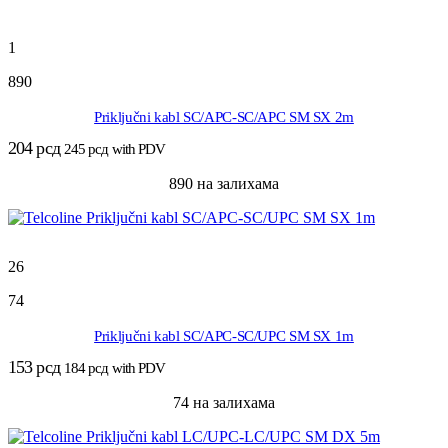
1
890
Priključni kabl SC/APC-SC/APC SM SX 2m
204
рсд
245
рсд
with PDV
890 на залихама
26
74
Priključni kabl SC/APC-SC/UPC SM SX 1m
153
рсд
184
рсд
with PDV
74 на залихама