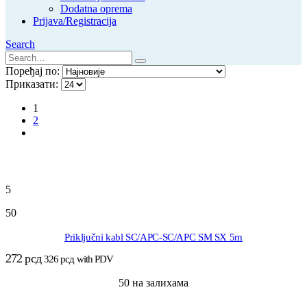
Dodatna oprema
Prijava/Registracija
Search
Поређај по:
Приказати:
1
2
5
50
Priključni kabl SC/APC-SC/APC SM SX 5m
272
рсд
326
рсд
with PDV
50 на залихама