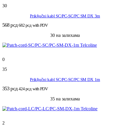
30
Priključni kabl SC/PC-SC/PC SM DX 3m
568
рсд
682
рсд
with PDV
30 на залихама
0
35
Priključni kabl SC/PC-SC/PC SM DX 1m
353
рсд
424
рсд
with PDV
35 на залихама
2