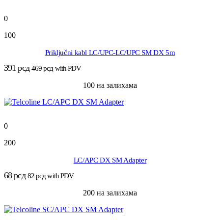
0
100
Priključni kabl LC/UPC-LC/UPC SM DX 5m
391
рсд
469
рсд
with PDV
100 на залихама
0
200
LC/APC DX SM Adapter
68
рсд
82
рсд
with PDV
200 на залихама