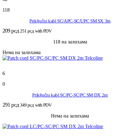
118
Priključni kabl SC/APC-SC/UPC SM SX 3m
209
рсд
251
рсд
with PDV
118 на залихама
Нема на залихама
6
0
Priključni kabl SC/PC-SC/PC SM DX 2m
291
рсд
349
рсд
with PDV
Нема на залихама