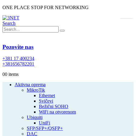
ONE PLACE STOP FOR NETWORKING
Search
Pozovite nas
+381 17 400234
+381656782201
0
0 items
Aktivna oprema
MikroTik
Ethernet
Svičevi
Bežični SOHO
WiFi na otvorenom
Ubiquiti
UniFi
SFP/SFP+/QSFP+
DAC