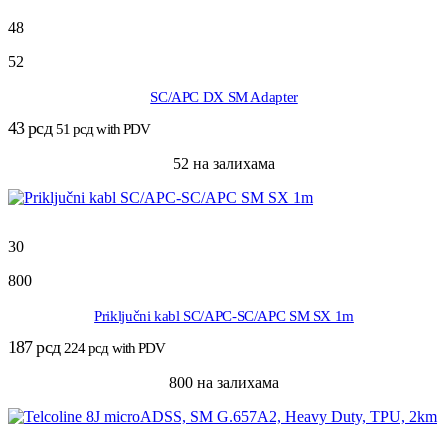
48
52
SC/APC DX SM Adapter
43
рсд
51
рсд
with PDV
52 на залихама
30
800
Priključni kabl SC/APC-SC/APC SM SX 1m
187
рсд
224
рсд
with PDV
800 на залихама