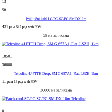
13
58
Priključni kabl LC/PC-SC/PC SM DX 2m
431
рсд
517
рсд
with PDV
58 на залихама
18501
36000
Telcoline 4J FTTH Drop, SM G.657A1, Flat, LSZH, 1km
11
рсд
13
рсд
with PDV
36000 на залихама
0