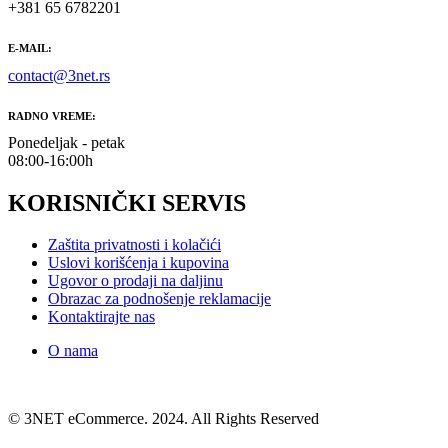
+381 65 6782201
E-MAIL:
contact@3net.rs
RADNO VREME:
Ponedeljak - petak
08:00-16:00h
KORISNIČKI SERVIS
Zaštita privatnosti i kolačići
Uslovi korišćenja i kupovina
Ugovor o prodaji na daljinu
Obrazac za podnošenje reklamacije
Kontaktirajte nas
O nama
© 3NET eCommerce. 2024. All Rights Reserved