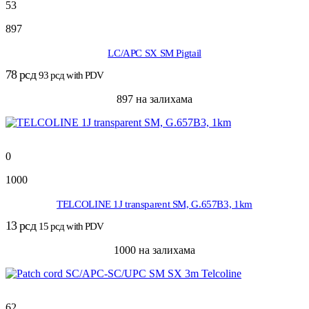
53
897
LC/APC SX SM Pigtail
78
рсд
93
рсд
with PDV
897 на залихама
0
1000
TELCOLINE 1J transparent SM, G.657B3, 1km
13
рсд
15
рсд
with PDV
1000 на залихама
62