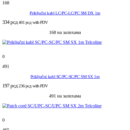
168
Priključni kabl LC/PC-LC/PC SM DX 1m
334
рсд
401
рсд
with PDV
168 на залихама
0
491
Priključni kabl SC/PC-SC/PC SM SX 1m
197
рсд
236
рсд
with PDV
491 на залихама
0
465