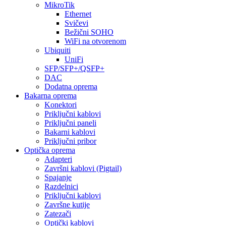
MikroTik
Ethernet
Svičevi
Bežični SOHO
WiFi na otvorenom
Ubiquiti
UniFi
SFP/SFP+/QSFP+
DAC
Dodatna oprema
Bakarna oprema
Konektori
Priključni kablovi
Priključni paneli
Bakarni kablovi
Priključni pribor
Optička oprema
Adapteri
Završni kablovi (Pigtail)
Spajanje
Razdelnici
Priključni kablovi
Završne kutije
Zatezači
Optički kablovi