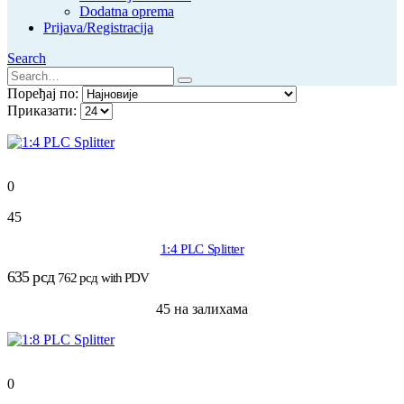
Dodatna oprema
Prijava/Registracija
Search
Поређај по:
Приказати:
0
45
1:4 PLC Splitter
635
рсд
762
рсд
with PDV
45 на залихама
0