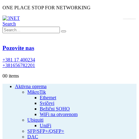
ONE PLACE STOP FOR NETWORKING
Search
Pozovite nas
+381 17 400234
+381656782201
0
0 items
Aktivna oprema
MikroTik
Ethernet
Svičevi
Bežični SOHO
WiFi na otvorenom
Ubiquiti
UniFi
SFP/SFP+/QSFP+
DAC