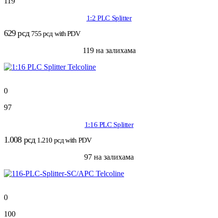
119
1:2 PLC Splitter
629
рсд
755
рсд
with PDV
119 на залихама
0
97
1:16 PLC Splitter
1.008
рсд
1.210
рсд
with PDV
97 на залихама
0
100