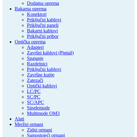
Dodatna oprema
Bakarna oprema
Konektori
Priključni kablovi
Priključni paneli
Bakarni kablovi
Priključni pribor
Optička oprema
Adapteri
Završni kablovi (Pigtail)
Spajanje
Razdelnici
Priključni kablovi
Završne kutije
Zatezači
Optički kablovi
LC/PC
SC/PC
SC/APC
Singlemode
Multimode OM3
Alati
Mrežni ormani
Zidni ormani
Samostojeći ormani