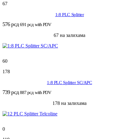
67
1:8 PLC Splitter
576
рсд
691
рсд
with PDV
67 на залихама
60
178
1:8 PLC Splitter SC/APC
739
рсд
887
рсд
with PDV
178 на залихама
0