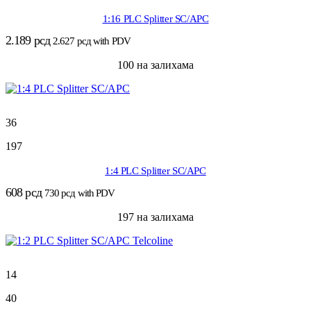
1:16 PLC Splitter SC/APC
2.189
рсд
2.627
рсд
with PDV
100 на залихама
36
197
1:4 PLC Splitter SC/APC
608
рсд
730
рсд
with PDV
197 на залихама
14
40