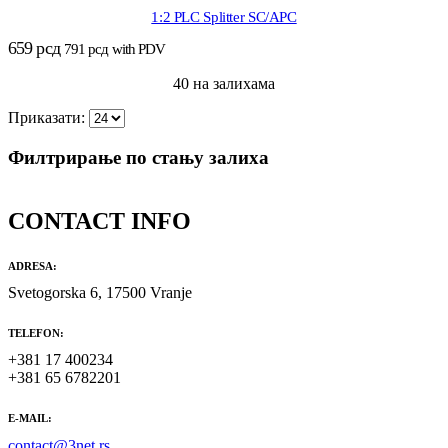
1:2 PLC Splitter SC/APC
659
рсд
791
рсд
with PDV
40 на залихама
Приказати:
Филтрирање по стању залиха
CONTACT INFO
ADRESA:
Svetogorska 6, 17500 Vranje
TELEFON:
+381 17 400234
+381 65 6782201
E-MAIL:
contact@3net.rs