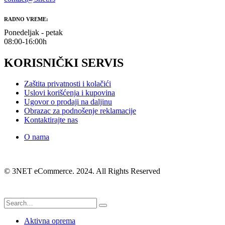
RADNO VREME:
Ponedeljak - petak
08:00-16:00h
KORISNIČKI SERVIS
Zaštita privatnosti i kolačići
Uslovi korišćenja i kupovina
Ugovor o prodaji na daljinu
Obrazac za podnošenje reklamacije
Kontaktirajte nas
O nama
© 3NET eCommerce. 2024. All Rights Reserved
Aktivna oprema