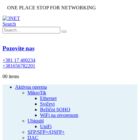
ONE PLACE STOP FOR NETWORKING
Search
Pozovite nas
+381 17 400234
+381656782201
0
0 items
Aktivna oprema
MikroTik
Ethernet
Svičevi
Bežični SOHO
WiFi na otvorenom
Ubiquiti
UniFi
SFP/SFP+/QSFP+
DAC