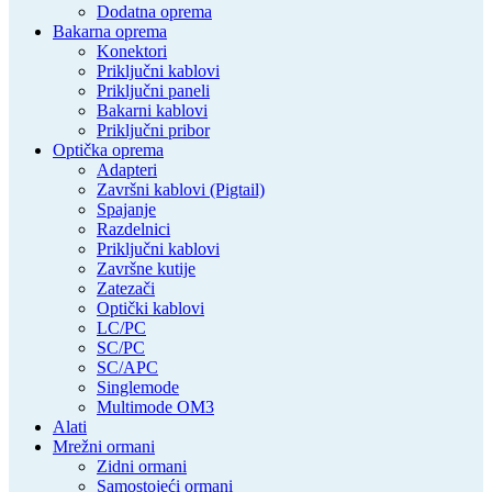
Dodatna oprema
Bakarna oprema
Konektori
Priključni kablovi
Priključni paneli
Bakarni kablovi
Priključni pribor
Optička oprema
Adapteri
Završni kablovi (Pigtail)
Spajanje
Razdelnici
Priključni kablovi
Završne kutije
Zatezači
Optički kablovi
LC/PC
SC/PC
SC/APC
Singlemode
Multimode OM3
Alati
Mrežni ormani
Zidni ormani
Samostojeći ormani