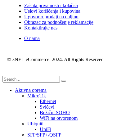
Zaštita privatnosti i kolačići
Uslovi korišćenja i kupovina
Ugovor o prodaji na daljinu
Obrazac za podnošenje reklamacije
Kontaktirajte nas
O nama
© 3NET eCommerce. 2024. All Rights Reserved
Aktivna oprema
MikroTik
Ethernet
Svičevi
Bežični SOHO
WiFi na otvorenom
Ubiquiti
UniFi
SFP/SFP+/QSFP+