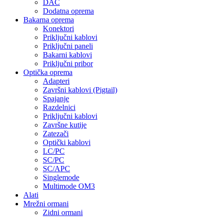
DAC
Dodatna oprema
Bakarna oprema
Konektori
Priključni kablovi
Priključni paneli
Bakarni kablovi
Priključni pribor
Optička oprema
Adapteri
Završni kablovi (Pigtail)
Spajanje
Razdelnici
Priključni kablovi
Završne kutije
Zatezači
Optički kablovi
LC/PC
SC/PC
SC/APC
Singlemode
Multimode OM3
Alati
Mrežni ormani
Zidni ormani