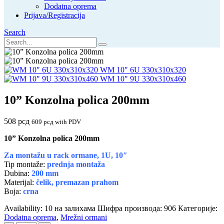
Dodatna oprema
Prijava/Registracija
Search
WM 10″ 6U 330x310x320
WM 10″ 9U 330x310x460
10” Konzolna polica 200mm
508
рсд
609
рсд
with PDV
10” Konzolna polica 200mm
Za montažu u rack ormane, 1U, 10″
Tip montaže:
prednja montaža
Dubina:
200 mm
Materijal:
čelik, premazan prahom
Boja:
crna
Availability:
10 на залихама
Шифра производа:
906
Категорије:
Dodatna oprema
,
Mrežni ormani