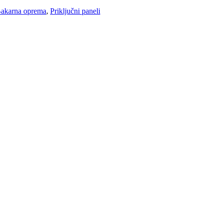
akarna oprema
,
Priključni paneli