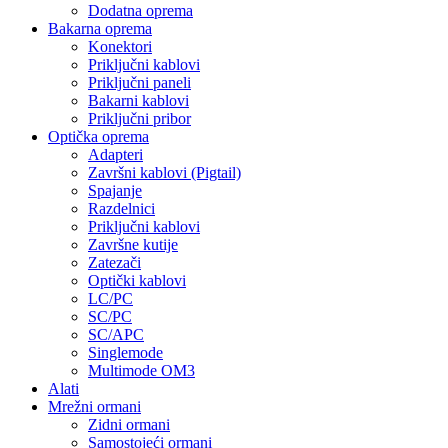
Dodatna oprema
Bakarna oprema
Konektori
Priključni kablovi
Priključni paneli
Bakarni kablovi
Priključni pribor
Optička oprema
Adapteri
Završni kablovi (Pigtail)
Spajanje
Razdelnici
Priključni kablovi
Završne kutije
Zatezači
Optički kablovi
LC/PC
SC/PC
SC/APC
Singlemode
Multimode OM3
Alati
Mrežni ormani
Zidni ormani
Samostojeći ormani