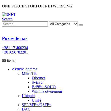
ONE PLACE STOP FOR NETWORKING
Search
Pozovite nas
+381 17 400234
+381656782201
0
0 items
Aktivna oprema
MikroTik
Ethernet
Svičevi
Bežični SOHO
WiFi na otvorenom
Ubiquiti
UniFi
SFP/SFP+/QSFP+
DAC