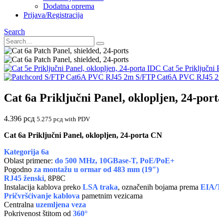
Dodatna oprema
Prijava/Registracija
Search
Cat 5e Priključni 
S/FTP Cat6A PVC RJ45 
Cat 6a Priključni Panel, oklopljen, 24-port
4.396
рсд
5.275
рсд
with PDV
Cat 6a Priključni Panel, oklopljen, 24-porta CN
Kategorija 6a
Oblast primene:
do 500 MHz, 10GBase-T, PoE/PoE+
Pogodno
za
montažu u ormar od 483 mm (19″)
RJ45 ženski
, 8P8C
Instalacija kablova preko
LSA traka
, označenih bojama prema
EIA/
Pričvršćivanje kablova
pametnim vezicama
Centralna
uzemljena veza
Pokrivenost štitom od
360°