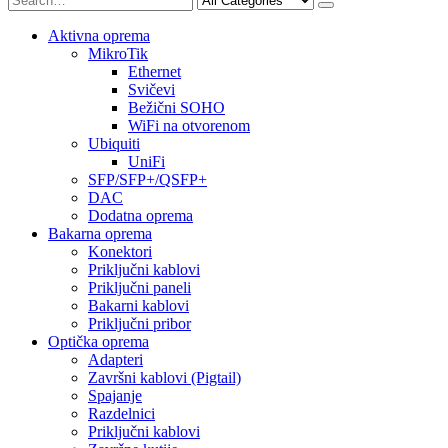
Aktivna oprema
MikroTik
Ethernet
Svičevi
Bežični SOHO
WiFi na otvorenom
Ubiquiti
UniFi
SFP/SFP+/QSFP+
DAC
Dodatna oprema
Bakarna oprema
Konektori
Priključni kablovi
Priključni paneli
Bakarni kablovi
Priključni pribor
Optička oprema
Adapteri
Završni kablovi (Pigtail)
Spajanje
Razdelnici
Priključni kablovi