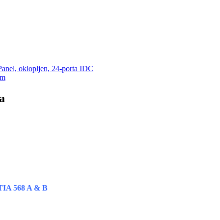
Panel, oklopljen, 24-porta IDC
2m
a
TIA 568 A & B