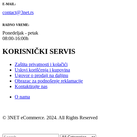
E-MAIL:
contact@3net.rs
RADNO VREME:
Ponedeljak - petak
08:00-16:00h
KORISNIČKI SERVIS
Zaštita privatnosti i kolačići
Uslovi korišćenja i kupovina
Ugovor o prodaji na daljinu
Obrazac za podnošenje reklamacije
Kontaktirajte nas
O nama
© 3NET eCommerce. 2024. All Rights Reserved