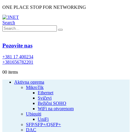
ONE PLACE STOP FOR NETWORKING
Search
Pozovite nas
+381 17 400234
+381656782201
0
0 items
Aktivna oprema
MikroTik
Ethernet
Svičevi
Bežični SOHO
WiFi na otvorenom
Ubiquiti
UniFi
SFP/SFP+/QSFP+
DAC