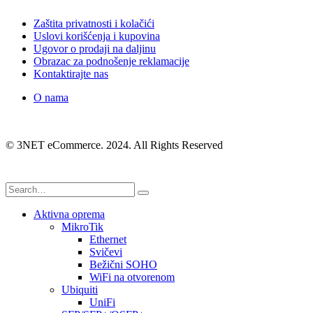
Zaštita privatnosti i kolačići
Uslovi korišćenja i kupovina
Ugovor o prodaji na daljinu
Obrazac za podnošenje reklamacije
Kontaktirajte nas
O nama
© 3NET eCommerce. 2024. All Rights Reserved
Aktivna oprema
MikroTik
Ethernet
Svičevi
Bežični SOHO
WiFi na otvorenom
Ubiquiti
UniFi