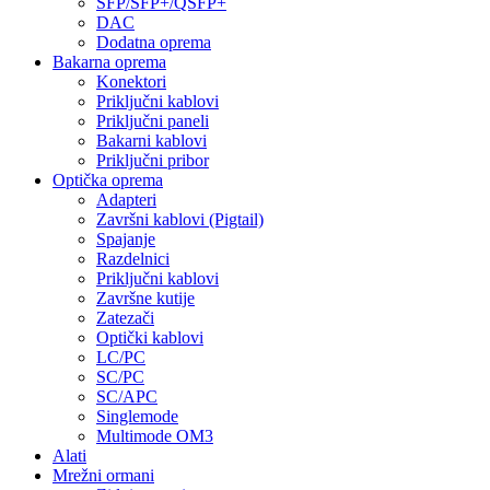
SFP/SFP+/QSFP+
DAC
Dodatna oprema
Bakarna oprema
Konektori
Priključni kablovi
Priključni paneli
Bakarni kablovi
Priključni pribor
Optička oprema
Adapteri
Završni kablovi (Pigtail)
Spajanje
Razdelnici
Priključni kablovi
Završne kutije
Zatezači
Optički kablovi
LC/PC
SC/PC
SC/APC
Singlemode
Multimode OM3
Alati
Mrežni ormani