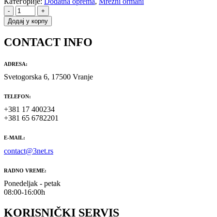
Категорије:
Dodatna oprema
,
Mrežni ormani
-
+
Додај у корпу
CONTACT INFO
ADRESA:
Svetogorska 6, 17500 Vranje
TELEFON:
+381 17 400234
+381 65 6782201
E-MAIL:
contact@3net.rs
RADNO VREME:
Ponedeljak - petak
08:00-16:00h
KORISNIČKI SERVIS