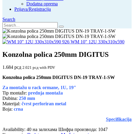
Dodatna oprema
Prijava/Registracija
Search
WM 10″ 12U 330x310x590
Konzolna polica 250mm DIGITUS
1.684
рсд
2.021
рсд
with PDV
Konzolna polica 250mm DIGITUS DN-19 TRAY-1-SW
Za montažu u rack ormane, 1U, 19″
Tip montaže:
prednja montaža
Dubina:
250 mm
Materijal:
čvrst perforiran metal
Boja:
crna
Specifikacija
Availability:
40 на залихама
Шифра производа:
1047