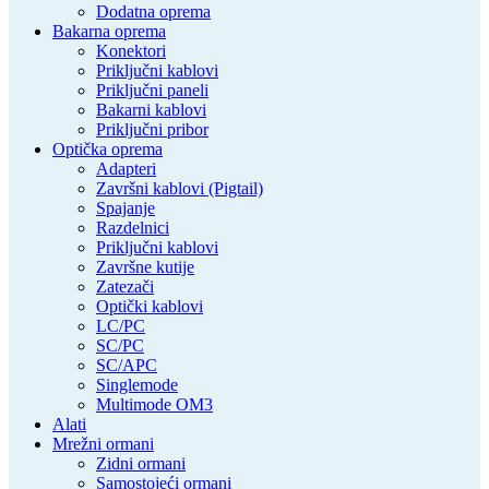
Dodatna oprema
Bakarna oprema
Konektori
Priključni kablovi
Priključni paneli
Bakarni kablovi
Priključni pribor
Optička oprema
Adapteri
Završni kablovi (Pigtail)
Spajanje
Razdelnici
Priključni kablovi
Završne kutije
Zatezači
Optički kablovi
LC/PC
SC/PC
SC/APC
Singlemode
Multimode OM3
Alati
Mrežni ormani
Zidni ormani
Samostojeći ormani