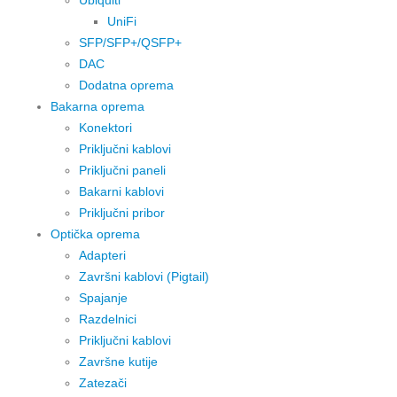
Ubiquiti
UniFi
SFP/SFP+/QSFP+
DAC
Dodatna oprema
Bakarna oprema
Konektori
Priključni kablovi
Priključni paneli
Bakarni kablovi
Priključni pribor
Optička oprema
Adapteri
Završni kablovi (Pigtail)
Spajanje
Razdelnici
Priključni kablovi
Završne kutije
Zatezači