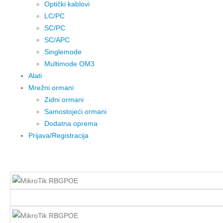
Optički kablovi
LC/PC
SC/PC
SC/APC
Singlemode
Multimode OM3
Alati
Mrežni ormani
Zidni ormani
Samostojeći ormani
Dodatna oprema
Prijava/Registracija