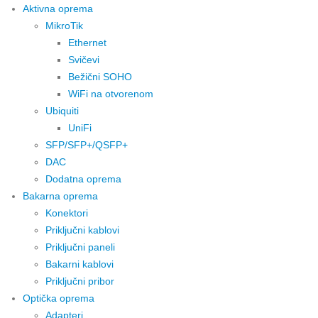
Aktivna oprema
MikroTik
Ethernet
Svičevi
Bežični SOHO
WiFi na otvorenom
Ubiquiti
UniFi
SFP/SFP+/QSFP+
DAC
Dodatna oprema
Bakarna oprema
Konektori
Priključni kablovi
Priključni paneli
Bakarni kablovi
Priključni pribor
Optička oprema
Adapteri