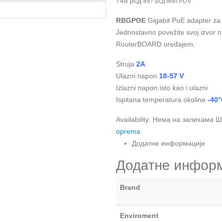
748
рсд
897
рсд
with PDV
RBGPOE
Gigabit PoE adapter za 
Jednostavno povežite svoj izvor na
RouterBOARD uređajem.
Struja
2A
Ulazni napon
18-57 V
Izlazni napon isto kao i ulazni
Ispitana temperatura okoline
-40°
Availability:
Нема на залихама
Ш
oprema
Додатне информације
Додатне инфор
Brand
Enviroment