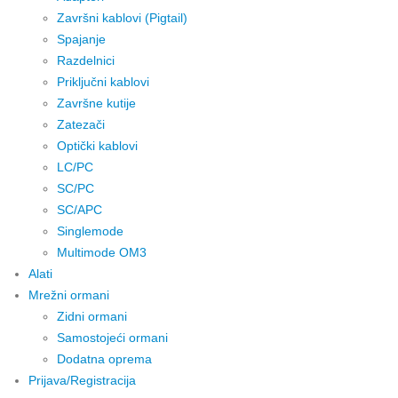
Završni kablovi (Pigtail)
Spajanje
Razdelnici
Priključni kablovi
Završne kutije
Zatezači
Optički kablovi
LC/PC
SC/PC
SC/APC
Singlemode
Multimode OM3
Alati
Mrežni ormani
Zidni ormani
Samostojeći ormani
Dodatna oprema
Prijava/Registracija