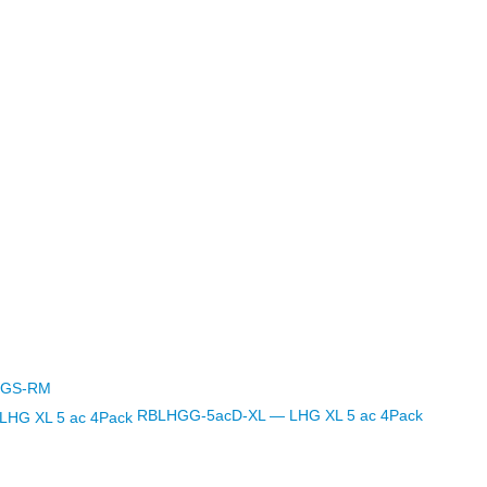
iGS-RM
RBLHGG-5acD-XL — LHG XL 5 ac 4Pack