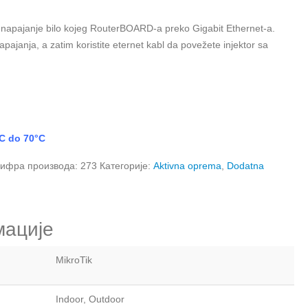
napajanje bilo kojeg RouterBOARD-a preko Gigabit Ethernet-a.
pajanja, a zatim koristite eternet kabl da povežete injektor sa
C do 70°C
ифра производа:
273
Категорије:
Aktivna oprema
,
Dodatna
мације
MikroTik
Indoor, Outdoor