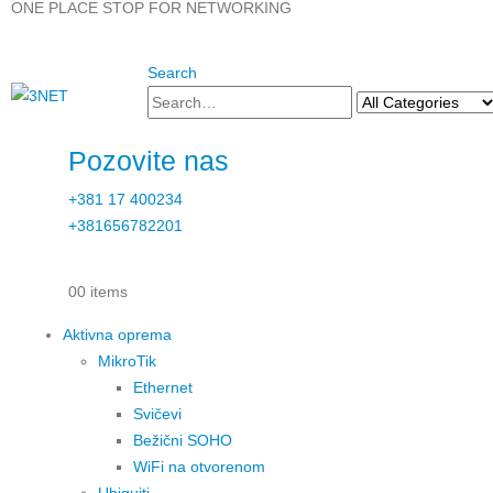
ONE PLACE STOP FOR NETWORKING
Search
Pozovite nas
+381 17 400234
+381656782201
0
0 items
Aktivna oprema
MikroTik
Ethernet
Svičevi
Bežični SOHO
WiFi na otvorenom