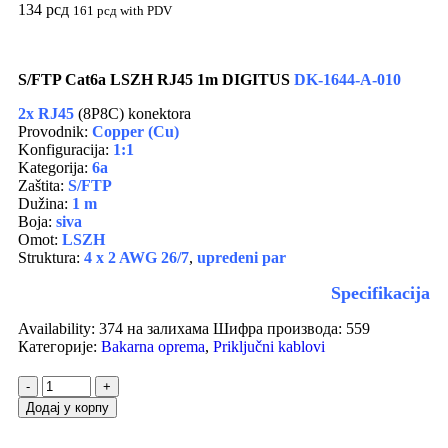
134
рсд
161
рсд
with PDV
S/FTP Cat6a LSZH RJ45 1m DIGITUS
DK-1644-A-010
2x RJ45
(8P8C) konektora
Provodnik:
Copper (Cu)
Konfiguracija:
1:1
Kategorija:
6a
Zaštita:
S
/FTP
Dužina:
1 m
Boja:
siva
Omot:
LSZH
Struktura:
4 x 2 AWG 26/7
,
upredeni par
Specifikacija
Availability:
374 на залихама
Шифра производа:
559
Категорије:
Bakarna oprema
,
Priključni kablovi
-
+
Додај у корпу