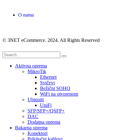
O nama
© 3NET eCommerce. 2024. All Rights Reserved
Aktivna oprema
MikroTik
Ethernet
Svičevi
Bežični SOHO
WiFi na otvorenom
Ubiquiti
UniFi
SFP/SFP+/QSFP+
DAC
Dodatna oprema
Bakarna oprema
Konektori
Priključni kablovi