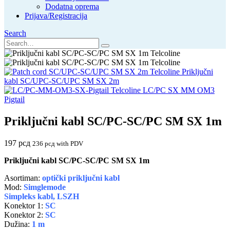
Dodatna oprema
Prijava/Registracija
Search
Priključni
kabl SC/UPC-SC/UPC SM SX 2m
LC/PC SX MM OM3
Pigtail
Priključni kabl SC/PC-SC/PC SM SX 1m
197
рсд
236
рсд
with PDV
Priključni kabl SC/PC-SC/PC SM SX 1m
Asortiman:
optički priključni kabl
Mod:
Simglemode
Simpleks kabl, LSZH
Konektor 1:
SC
Konektor 2:
SC
Dužina:
1 m