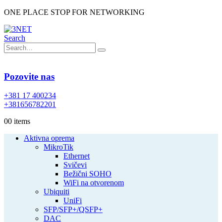
ONE PLACE STOP FOR NETWORKING
Search
Pozovite nas
+381 17 400234
+381656782201
0
0 items
Aktivna oprema
MikroTik
Ethernet
Svičevi
Bežični SOHO
WiFi na otvorenom
Ubiquiti
UniFi
SFP/SFP+/QSFP+
DAC