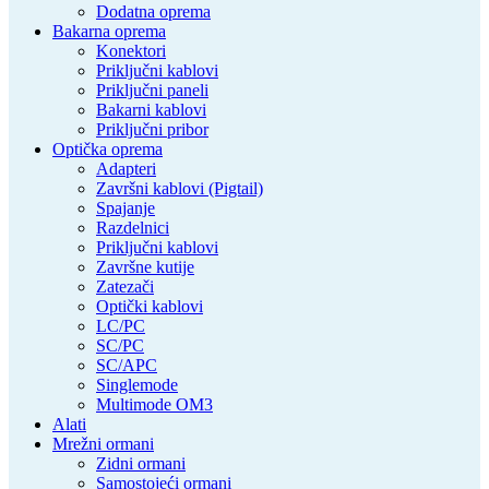
Dodatna oprema
Bakarna oprema
Konektori
Priključni kablovi
Priključni paneli
Bakarni kablovi
Priključni pribor
Optička oprema
Adapteri
Završni kablovi (Pigtail)
Spajanje
Razdelnici
Priključni kablovi
Završne kutije
Zatezači
Optički kablovi
LC/PC
SC/PC
SC/APC
Singlemode
Multimode OM3
Alati
Mrežni ormani
Zidni ormani
Samostojeći ormani