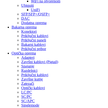
WiFi na otvorenom
Ubiquiti
UniFi
SFP/SFP+/QSFP+
DAC
Dodatna oprema
Bakarna oprema
Konektori
Priključni kablovi
Priključni paneli
Bakarni kablovi
Priključni pribor
Optička oprema
Adapteri
Završni kablovi (Pigtail)
Spajanje
Razdelnici
Priključni kablovi
Završne kutije
Zatezači
Optički kablovi
LC/PC
SC/PC
SC/APC
Singlemode