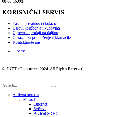
08:00-16:00h
KORISNIČKI SERVIS
Zaštita privatnosti i kolačići
Uslovi korišćenja i kupovina
Ugovor o prodaji na daljinu
Obrazac za podnošenje reklamacije
Kontaktirajte nas
O nama
© 3NET eCommerce. 2024. All Rights Reserved
Aktivna oprema
MikroTik
Ethernet
Svičevi
Bežični SOHO