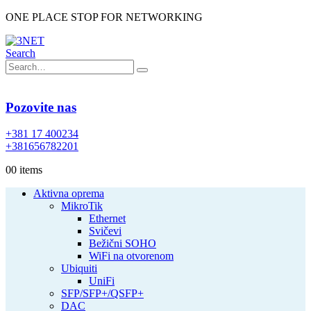
ONE PLACE STOP FOR NETWORKING
Search
Pozovite nas
+381 17 400234
+381656782201
0
0 items
Aktivna oprema
MikroTik
Ethernet
Svičevi
Bežični SOHO
WiFi na otvorenom
Ubiquiti
UniFi
SFP/SFP+/QSFP+
DAC