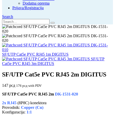
Dodatna oprema
Prijava/Registracija
Search
SF/UTP Cat5e PVC RJ45 1m DIGITUS
SF/UTP
Cat5e PVC RJ45 3m DIGITUS
SF/UTP Cat5e PVC RJ45 2m DIGITUS
147
рсд
176
рсд
with PDV
SF/UTP Cat5e PVC RJ45 2m
DK-1531-020
2x RJ45
(8P8C) konektora
Provodnik:
Copper (Cu)
Konfiguracija:
1:1