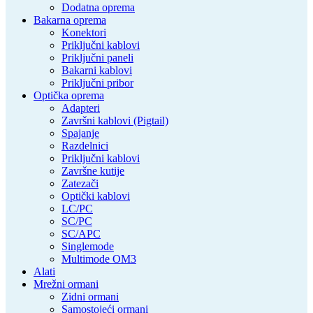
Dodatna oprema
Bakarna oprema
Konektori
Priključni kablovi
Priključni paneli
Bakarni kablovi
Priključni pribor
Optička oprema
Adapteri
Završni kablovi (Pigtail)
Spajanje
Razdelnici
Priključni kablovi
Završne kutije
Zatezači
Optički kablovi
LC/PC
SC/PC
SC/APC
Singlemode
Multimode OM3
Alati
Mrežni ormani
Zidni ormani
Samostojeći ormani