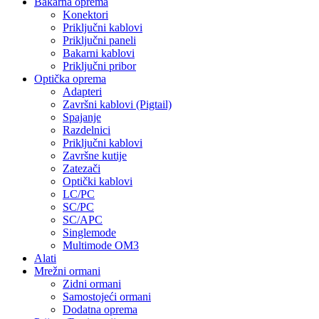
Bakarna oprema
Konektori
Priključni kablovi
Priključni paneli
Bakarni kablovi
Priključni pribor
Optička oprema
Adapteri
Završni kablovi (Pigtail)
Spajanje
Razdelnici
Priključni kablovi
Završne kutije
Zatezači
Optički kablovi
LC/PC
SC/PC
SC/APC
Singlemode
Multimode OM3
Alati
Mrežni ormani
Zidni ormani
Samostojeći ormani
Dodatna oprema