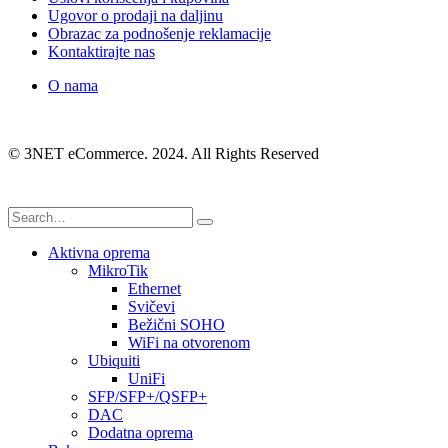
Ugovor o prodaji na daljinu
Obrazac za podnošenje reklamacije
Kontaktirajte nas
O nama
© 3NET eCommerce. 2024. All Rights Reserved
Aktivna oprema
MikroTik
Ethernet
Svičevi
Bežični SOHO
WiFi na otvorenom
Ubiquiti
UniFi
SFP/SFP+/QSFP+
DAC
Dodatna oprema