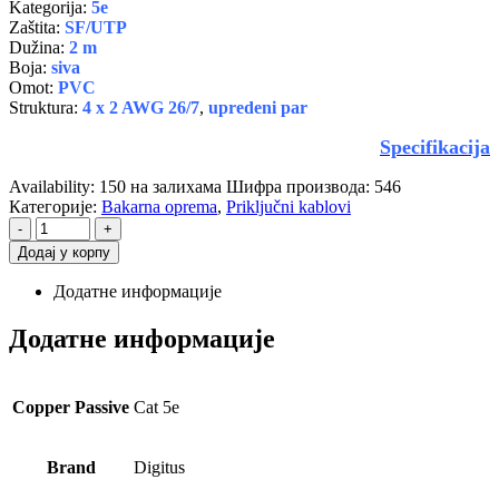
Kategorija:
5e
Zaštita:
S
F/UTP
Dužina:
2 m
Boja:
siva
Omot:
PVC
Struktura:
4 x 2 AWG 26/7
,
upredeni par
Specifikacija
Availability:
150 на залихама
Шифра производа:
546
Категорије:
Bakarna oprema
,
Priključni kablovi
-
+
Додај у корпу
Додатне информације
Додатне информације
Copper Passive
Cat 5e
Brand
Digitus