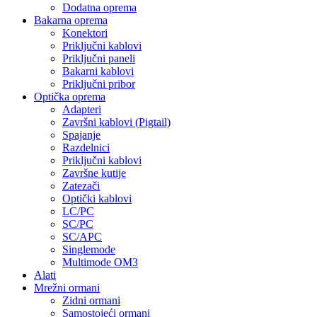
Dodatna oprema
Bakarna oprema
Konektori
Priključni kablovi
Priključni paneli
Bakarni kablovi
Priključni pribor
Optička oprema
Adapteri
Završni kablovi (Pigtail)
Spajanje
Razdelnici
Priključni kablovi
Završne kutije
Zatezači
Optički kablovi
LC/PC
SC/PC
SC/APC
Singlemode
Multimode OM3
Alati
Mrežni ormani
Zidni ormani
Samostojeći ormani