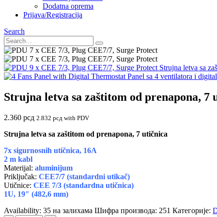
Dodatna oprema
Prijava/Registracija
Search
Strujna letva sa za
Panel sa 4 ventilatora i digita
Strujna letva sa zaštitom od prenapona, 7 
2.360
рсд
2.832
рсд
with PDV
Strujna letva sa zaštitom od prenapona, 7 utičnica
7x sigurnosnih utičnica, 16A
2 m kabl
Materijal:
aluminijum
Priključak:
CEE7/7 (standardni utikač)
Utičnice:
CEE 7/3 (standardna utičnica)
1U, 19″ (482,6 mm)
Availability:
35 на залихама
Шифра производа:
251
Категорије:
D