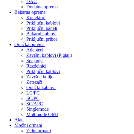
DAC
Dodatna oprema
Bakarna oprema
Konektori
Priključni kablovi
Priključni paneli
Bakarni kablovi
Priključni pribor
Optička oprema
Adapteri
Završni kablovi (Pigtail)
Spajanje
Razdelnici
Priključni kablovi
Završne kutije
Zatezači
Optički kablovi
LC/PC
SC/PC
SC/APC
Singlemode
Multimode OM3
Alati
Mrežni ormani
Zidni ormani