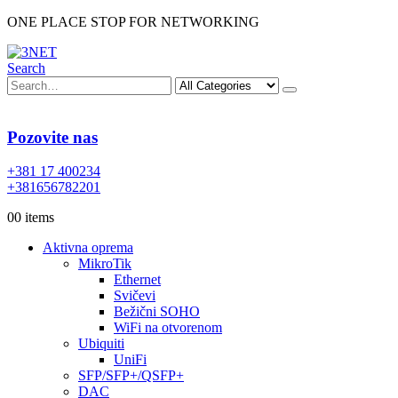
ONE PLACE STOP FOR NETWORKING
Search
Pozovite nas
+381 17 400234
+381656782201
0
0 items
Aktivna oprema
MikroTik
Ethernet
Svičevi
Bežični SOHO
WiFi na otvorenom
Ubiquiti
UniFi
SFP/SFP+/QSFP+
DAC