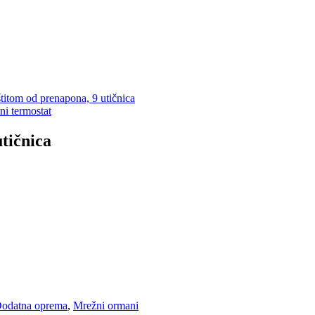
štitom od prenapona, 9 utičnica
lni termostat
utičnica
odatna oprema
,
Mrežni ormani