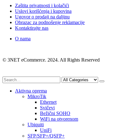
Zaštita privatnosti i kolačići
Uslovi korišćenja i kupovina
Ugovor o prodaji na daljinu
Obrazac za podnošenje reklamacije
Kontaktirajte nas
O nama
© 3NET eCommerce. 2024. All Rights Reserved
Aktivna oprema
MikroTik
Ethernet
Svičevi
Bežični SOHO
WiFi na otvorenom
Ubiquiti
UniFi
SFP/SFP+/QSFP+