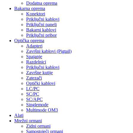
Dodatna oprema
Bakarna oprema
Konektori
Priključni kablovi
Priključni paneli
Bakarni kablovi
Priključni pribor
Optička oprema
Adapteri
Završni kablovi (Pigtail)
Spajanje
Razdelnici
Priključni kablovi
Završne kutije
Zatezači
Optički kablovi
LC/PC
SC/PC
SC/APC
Singlemode
Multimode OM3
Alati
Mrežni ormani
Zidni ormani
Samostojeći ormani