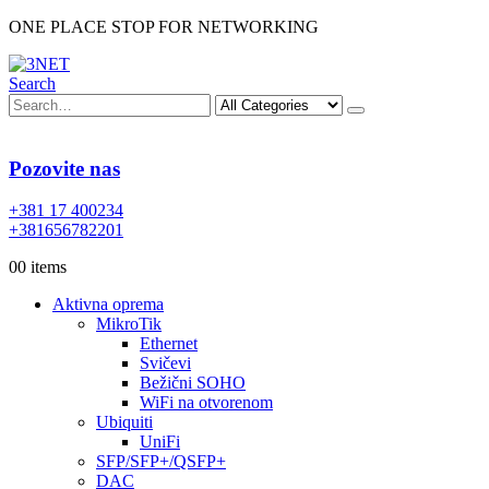
ONE PLACE STOP FOR NETWORKING
Search
Pozovite nas
+381 17 400234
+381656782201
0
0 items
Aktivna oprema
MikroTik
Ethernet
Svičevi
Bežični SOHO
WiFi na otvorenom
Ubiquiti
UniFi
SFP/SFP+/QSFP+
DAC