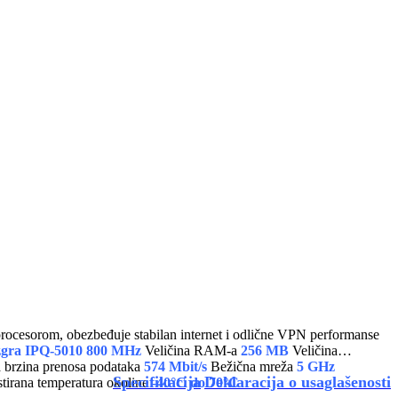
cesorom, obezbeđuje stabilan internet i odlične VPN performanse
zgra
IPQ-5010 800 MHz
Veličina RAM-a
256 MB
Veličina
brzina prenosa podataka
574 Mbit/s
Bežična mreža
5 GHz
Specifikacija
Deklaracija o usaglašenosti
tirana temperatura okoline
-40°C do 70°C