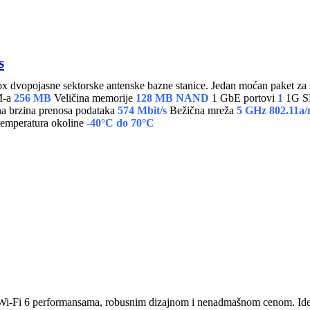
s
dvopojasne sektorske antenske bazne stanice. Jedan moćan paket za
M-a
256 MB
Veličina memorije
128 MB NAND
1 GbE portovi
1
1G SF
 brzina prenosa podataka
574 Mbit/s
Bežična mreža
5 GHz 802.11a/n
temperatura okoline
-40°C do 70°C