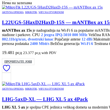
Нема на залихама
AKTIVNA OPREMA
,
MIKROTIK
,
WIFI NA OTVORENOM
L22UGS-5HaxD2HaxD-15S — mANTBox ax 15
mANTBox ax 15s
je nadogradnja na Wi-Fi 6 za popularne mANTBox 
stadione i parkove. CPU
2 jezgra
IPQ-5010 800 MHz
Veličina RA
802.11b/g/n/ax, dvostruki lanac
Pojačanje antene
12 dBi
Maksimalna
prenosa podataka
2400 Mbit/s
Bežična generacija
Wi-Fi 6
Testirana 
19.481
рсд
23.377
рсд
with PDV
ПРОЧИТАЈТЕ ЈОШ
AKTIVNA OPREMA
,
MIKROTIK
,
WIFI NA OTVORENOM
LHG-5axD-XL — LHG XL 5 ax 4Pack
LHG XL 5 ax