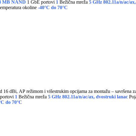
8 MB NAND
1 GbE portovi
1
Bežična mreža
5 GHz 802.11a/n/ac/ax,
temperatura okoline
-40°C do 70°C
portovi
1
Bežična mreža
5 GHz 802.11a/n/ac/ax, dvostruki lanac
Poj
°C do 70°C