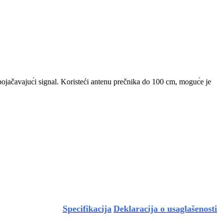
poja
čavajuc
́i signal. Koristeći antenu pre
čnika do 100 cm, moguc
́e je
Specifikacija
Deklaracija o usaglašenosti