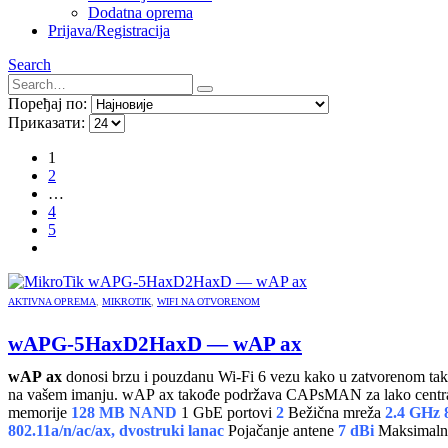
Dodatna oprema
Prijava/Registracija
Search
Поређај по:
Приказати:
1
2
…
4
5
AKTIVNA OPREMA
,
MIKROTIK
,
WIFI NA OTVORENOM
wAPG-5HaxD2HaxD — wAP ax
wAP ax
donosi brzu i pouzdanu Wi-Fi 6 vezu kako u zatvorenom ta
memorije
128 MB NAND
1 GbE portovi
2
Bežična mreža
2.4 GHz 8
802.11a/n/ac/ax, dvostruki lanac
Pojačanje antene
7 dBi
Maksimalna