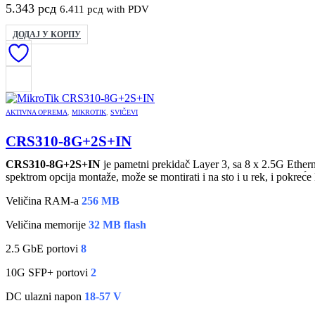
5.343
рсд
6.411
рсд
with PDV
ДОДАЈ У КОРПУ
AKTIVNA OPREMA
,
MIKROTIK
,
SVIČEVI
CRS310-8G+2S+IN
CRS310-8G+2S+IN
je p
ametni
prekida
č
Layer 3,
sa
8 x 2.5G Ether
spektrom opcija montaže, može se montirati i na sto i u rek, i
pokrec
́e
Veli
čina RAM-a
256 MB
Veli
čina
memorije
32
M
B flash
2.5
GbE
portovi
8
1
0
G SFP
+
portovi
2
DC
ulazni
napon
1
8
-
57
V