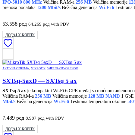
IPQ-5010 800 MHz
Veličina RAM-a
256 MB
Veličina memorije
12
prenosa podataka
1200 Mbit/s
Bežična generacija
Wi-Fi 6
Testirana 
53.558
рсд
64.269
рсд
with PDV
ДОДАЈ У КОРПУ
AKTIVNA OPREMA
,
MIKROTIK
,
WIFI NA OTVORENOM
SXTsq-5axD — SXTsq 5 ax
SXTsq 5 ax
Veličina RAM-a
256 MB
Veličina memorije
128 MB NAND
1 GbE 
Mbit/s
Bežična generacija
Wi-Fi 6
Testirana temperatura okoline
-40
7.489
рсд
8.987
рсд
with PDV
ДОДАЈ У КОРПУ