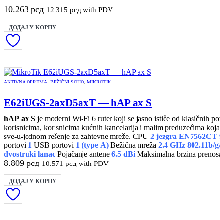
10.263
рсд
12.315
рсд
with PDV
ДОДАЈ У КОРПУ
AKTIVNA OPREMA
,
BEŽIČNI SOHO
,
MIKROTIK
E62iUGS-2axD5axT — hAP ax S
hAP ax S
je moderni Wi-Fi 6 ruter koji se jasno ističe od klasičnih 
korisnicima, korisnicima kućnih kancelarija i malim preduzećima ko
sve-u-jednom rešenje za zahtevne mreže. CPU
2 jezgra EN7562CT
portovi
1
USB portovi
1 (type A)
Bežična mreža
2.4 GHz 802.11b/g/
dvostruki lanac
Pojačanje antene
6.5 dBi
Maksimalna brzina prenos
8.809
рсд
10.571
рсд
with PDV
ДОДАЈ У КОРПУ