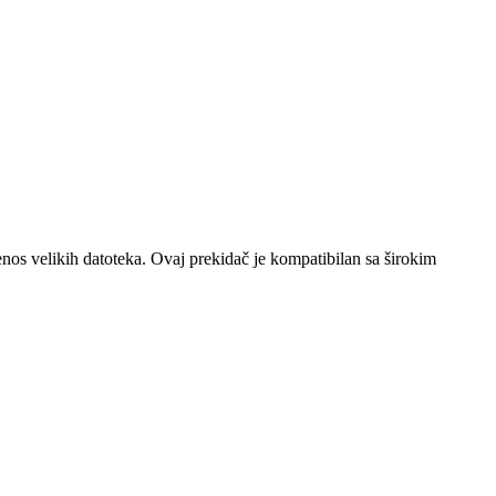
nos velikih datoteka.
Ovaj
prekidač
je
kompatibilan
sa
širokim