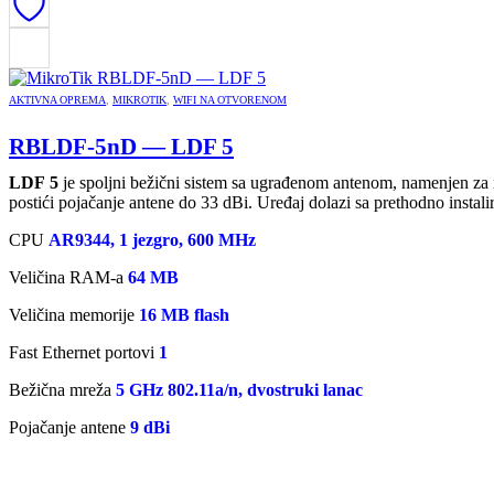
AKTIVNA OPREMA
,
MIKROTIK
,
WIFI NA OTVORENOM
RBLDF-5nD — LDF 5
LDF 5
je
spoljni be
žični sistem sa ugrađenom antenom, namenjen za in
postići poja
čanje antene do 33 dBi. Uređaj dolazi sa prethodno insta
CPU
AR9344, 1
jezgro
, 600 MHz
Veli
čina RAM-a
64
MB
Veličina
memorije
16 MB flash
Fast Ethernet
portovi
1
Bežična
mreža
5 GHz 802.11a/n,
dvostruki
lanac
Pojačanje
antene
9
dBi