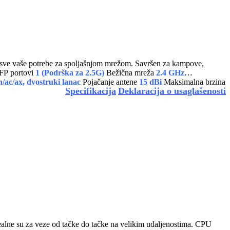
 sve vaše potrebe za spoljašnjom mrežom. Savršen za kampove,
P portovi
1 (Podrška za 2.5G)
Bežična mreža
2.4 GHz
/ac/ax, dvostruki lanac
Pojačanje antene
15 dBi
Maksimalna brzina
Specifikacija
Deklaracija o usaglašenosti
je spoljna CPE jedinica velikog dometa sa modernim Wi-Fi 6 performansama, robusnim dizajnom i nenadmašnom cenom. Idealne su za veze od tačke do tačke na velikim udaljenostima. CPU