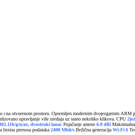
ko i na otvorenom prostoru. Opremljen modernim dvojezgarnim ARM pro
na vašem imanju. wAP ax takođe podržava CAPsMAN za lako centralizovano upravljanje više uređaja uz samo nekoliko klikova. CPU
2je
02.11b/g/n/ax, dvostruki lanac
Pojačanje antene
6.9 dBi
Maksimalna 
 brzina prenosa podataka
2400 Mbit/s
Bežična generacija
Wi-Fi 6
Tes