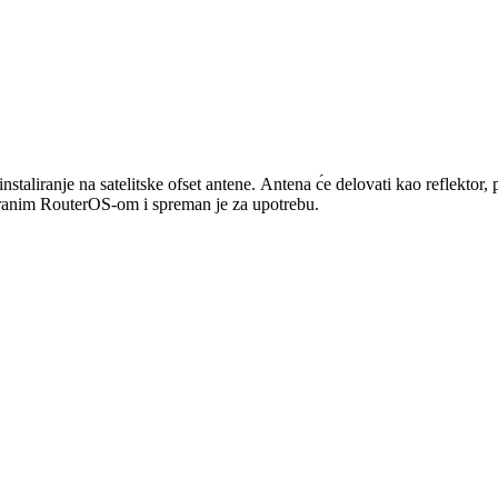
staliranje na satelitske ofset antene. Antena c
́e delovati kao reflektor, 
liranim RouterOS-om i spreman je za upotrebu.