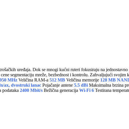
potrošačkih uređaja. Dok se mnogi kućni ruteri fokusiraju na jednostav
ja cene segmentaciju mreže, bezbednost i kontrolu. Zahvaljujući svoji
 950 MHz
Veličina RAM-a
512 MB
Veličina memorije
128 MB NAN
n/ax, dvostruki lanac
Pojačanje antene
5.5 dBi
Maksimalna brzina pr
a podataka
2400 Mbit/s
Bežična generacija
Wi-Fi 6
Testirana temperat