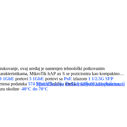
no rukovanje, ovaj uređaj je namenjen tehnološki potkovanim
m karakteristikama, MikroTik hAP ax S se pozicionira kao kompaktno
D 1GbE
portovi
5 1GbE
portovi sa
PoE
izlazom
1 1/2.5G SFP
Specifikacija
Deklaracija o usaglašenosti
enosa podataka
574 Mbit/s
Bežična mreža
5 GHz 802.11a/n/ac/ax,
ura okoline
-40°C do 70°C