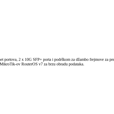
net
portova
, 2 x 10G SFP+ porta i
podrškom
za
džambo
frejmove
za pre
MikroTik-ov
RouterOS
v7 za
brzu
obradu
podataka
.