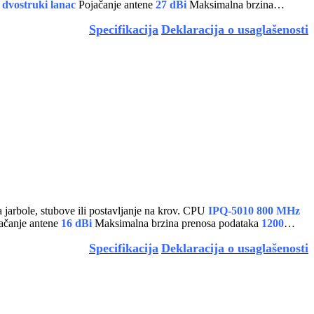
 dvostruki lanac
Pojačanje antene
27 dBi
Maksimalna brzina
Specifikacija
Deklaracija o usaglašenosti
je kompaktni Wi-Fi 6 CPE uređaj sa moćnom antenom od 16 dBi, AP režimom i višestrukim opcijama za montažu – savršena za jarbole, stubove ili postavljanje na krov. CPU
IPQ-5010 800 MHz
ačanje antene
16 dBi
Maksimalna brzina prenosa podataka
1200
Specifikacija
Deklaracija o usaglašenosti