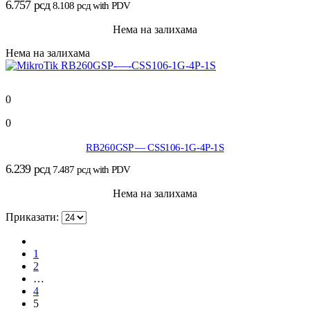
6.757
рсд
8.108
рсд
with PDV
Нема на залихама
Нема на залихама
0
0
RB260GSP — CSS106-1G-4P-1S
6.239
рсд
7.487
рсд
with PDV
Нема на залихама
Приказати:
1
2
…
4
5