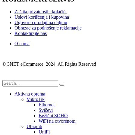
Zaštita privatnosti i kolačići
Uslovi korišćenja i kupovina
Ugovor o prodaji na daljinu
Obrazac za podnošenje reklamacije
Kontaktirajte nas
O nama
© 3NET eCommerce. 2024. All Rights Reserved
Aktivna oprema
MikroTik
Ethernet
Svičevi
Bežični SOHO
WiFi na otvorenom
Ubiquiti
UniFi