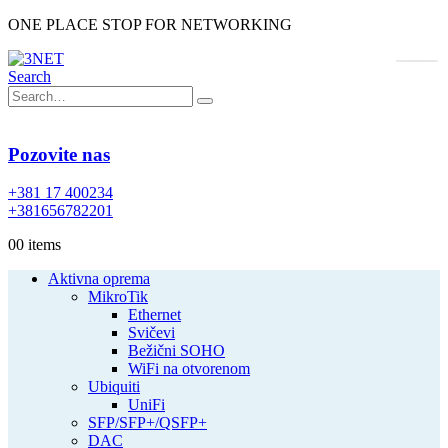
ONE PLACE STOP FOR NETWORKING
Search
Pozovite nas
+381 17 400234
+381656782201
0
0 items
Aktivna oprema
MikroTik
Ethernet
Svičevi
Bežični SOHO
WiFi na otvorenom
Ubiquiti
UniFi
SFP/SFP+/QSFP+
DAC