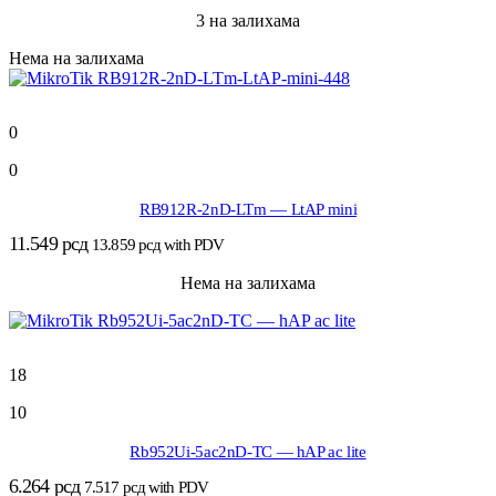
3 на залихама
Нема на залихама
0
0
RB912R-2nD-LTm — LtAP mini
11.549
рсд
13.859
рсд
with PDV
Нема на залихама
18
10
Rb952Ui-5ac2nD-TC — hAP ac lite
6.264
рсд
7.517
рсд
with PDV