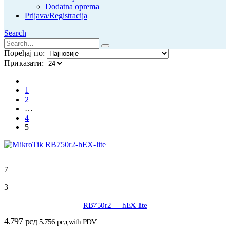
Dodatna oprema
Prijava/Registracija
Search
Поређај по:
Приказати:
1
2
…
4
5
7
3
RB750r2 — hEX lite
4.797
рсд
5.756
рсд
with PDV