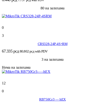
7.737
рсд
with PDV
80 на залихама
0
3
CRS328-24P-4S+RM
67.335
рсд
80.802
рсд
with PDV
3 на залихама
Нема на залихама
12
0
RB750Gr3 — hEX