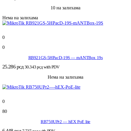
10 на залихама
Нема на залихама
0
0
RB921GS-5HPacD-19S — mANTBox 19s
25.286
рсд
30.343
рсд
with PDV
Нема на залихама
0
80
RB750UPr2 — hEX PoE lite
6.448
рсд