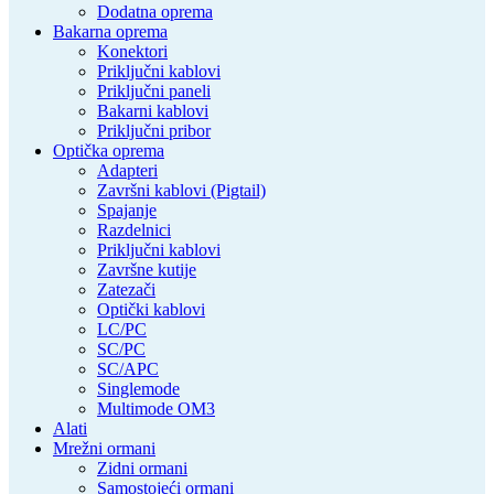
Dodatna oprema
Bakarna oprema
Konektori
Priključni kablovi
Priključni paneli
Bakarni kablovi
Priključni pribor
Optička oprema
Adapteri
Završni kablovi (Pigtail)
Spajanje
Razdelnici
Priključni kablovi
Završne kutije
Zatezači
Optički kablovi
LC/PC
SC/PC
SC/APC
Singlemode
Multimode OM3
Alati
Mrežni ormani
Zidni ormani
Samostojeći ormani