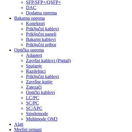
SFP/SFP+/QSFP+
DAC
Dodatna oprema
Bakarna oprema
Konektori
Priključni kablovi
Priključni paneli
Bakarni kablovi
Priključni pribor
Optička oprema
Adapteri
Završni kablovi (Pigtail)
Spajanje
Razdelnici
Priključni kablovi
Završne kutije
Zatezači
Optički kablovi
LC/PC
SC/PC
SC/APC
Singlemode
Multimode OM3
Alati
Mrežni ormani