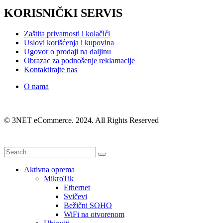
KORISNIČKI SERVIS
Zaštita privatnosti i kolačići
Uslovi korišćenja i kupovina
Ugovor o prodaji na daljinu
Obrazac za podnošenje reklamacije
Kontaktirajte nas
O nama
© 3NET eCommerce. 2024. All Rights Reserved
Aktivna oprema
MikroTik
Ethernet
Svičevi
Bežični SOHO
WiFi na otvorenom