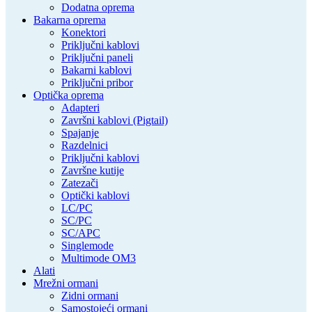
Dodatna oprema
Bakarna oprema
Konektori
Priključni kablovi
Priključni paneli
Bakarni kablovi
Priključni pribor
Optička oprema
Adapteri
Završni kablovi (Pigtail)
Spajanje
Razdelnici
Priključni kablovi
Završne kutije
Zatezači
Optički kablovi
LC/PC
SC/PC
SC/APC
Singlemode
Multimode OM3
Alati
Mrežni ormani
Zidni ormani
Samostojeći ormani