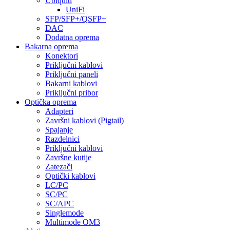
Ubiquiti
UniFi
SFP/SFP+/QSFP+
DAC
Dodatna oprema
Bakarna oprema
Konektori
Priključni kablovi
Priključni paneli
Bakarni kablovi
Priključni pribor
Optička oprema
Adapteri
Završni kablovi (Pigtail)
Spajanje
Razdelnici
Priključni kablovi
Završne kutije
Zatezači
Optički kablovi
LC/PC
SC/PC
SC/APC
Singlemode
Multimode OM3