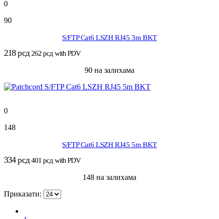
0
90
S/FTP Cat6 LSZH RJ45 3m BKT
218
рсд
262
рсд
with PDV
90 на залихама
0
148
S/FTP Cat6 LSZH RJ45 5m BKT
334
рсд
401
рсд
with PDV
148 на залихама
Приказати: