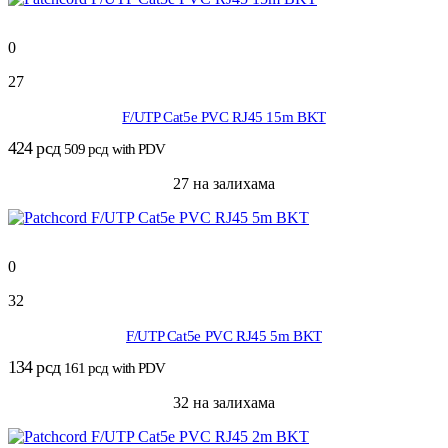
0
27
F/UTP Cat5e PVC RJ45 15m BKT
424
рсд
509
рсд
with PDV
27 на залихама
0
32
F/UTP Cat5e PVC RJ45 5m BKT
134
рсд
161
рсд
with PDV
32 на залихама