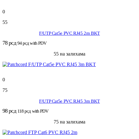
0
55
F/UTP Cat5e PVC RJ45 2m BKT
78
рсд
94
рсд
with PDV
55 на залихама
0
75
F/UTP Cat5e PVC RJ45 3m BKT
98
рсд
118
рсд
with PDV
75 на залихама