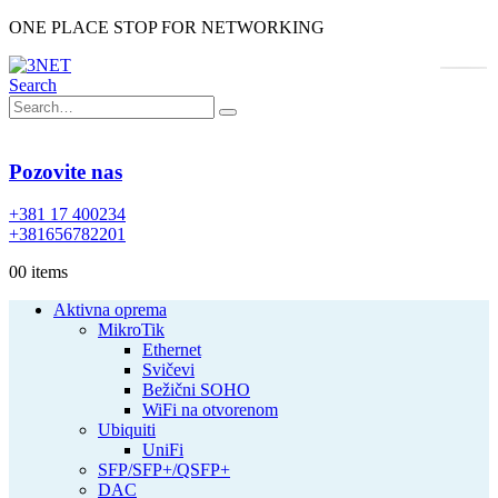
ONE PLACE STOP FOR NETWORKING
Search
Pozovite nas
+381 17 400234
+381656782201
0
0 items
Aktivna oprema
MikroTik
Ethernet
Svičevi
Bežični SOHO
WiFi na otvorenom
Ubiquiti
UniFi
SFP/SFP+/QSFP+
DAC