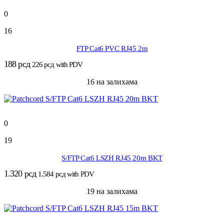
0
16
FTP Cat6 PVC RJ45 2m
188
рсд
226
рсд
with PDV
16 на залихама
0
19
S/FTP Cat6 LSZH RJ45 20m BKT
1.320
рсд
1.584
рсд
with PDV
19 на залихама