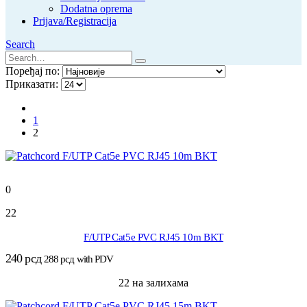
Dodatna oprema
Prijava/Registracija
Search
Поређај по:
Приказати:
1
2
0
22
F/UTP Cat5e PVC RJ45 10m BKT
240
рсд
288
рсд
with PDV
22 на залихама