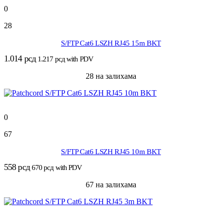
0
28
S/FTP Cat6 LSZH RJ45 15m BKT
1.014
рсд
1.217
рсд
with PDV
28 на залихама
0
67
S/FTP Cat6 LSZH RJ45 10m BKT
558
рсд
670
рсд
with PDV
67 на залихама