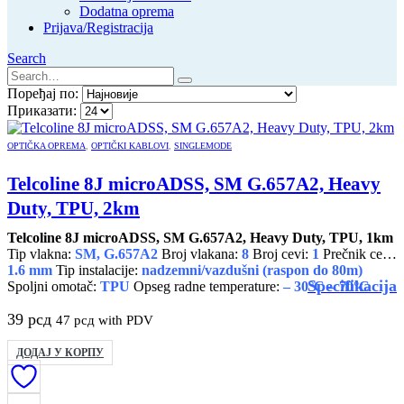
Dodatna oprema
Prijava/Registracija
Search
Поређај по:
Приказати:
OPTIČKA OPREMA
,
OPTIČKI KABLOVI
,
SINGLEMODE
Telcoline 8J microADSS, SM G.657A2, Heavy
Duty, TPU, 2km
Telcoline 8J microADSS, SM G.657A2, Heavy Duty, TPU, 1km
Tip vlakna:
SM, G.657A2
Broj vlakana:
8
Broj cevi:
1
Prečnik cevi:
1.6 mm
Tip instalacije:
nadzemni/vazdušni (raspon do 80m)
Specifikacija
Spoljni omotač:
TPU
Opseg radne temperature:
– 30°C – 70°C
39
рсд
47
рсд
with PDV
ДОДАЈ У КОРПУ