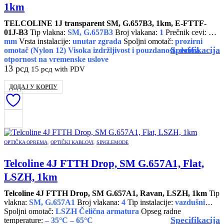
1km
TELCOLINE 1J transparent SM, G.657B3, 1km, E-FTTF-
01J-B3
Tip vlakna:
SM, G.657B3
Broj vlakana:
1
Prečnik cevi:
0,9
mm
Vrsta instalacije:
unutar zgrada
Spoljni omotač:
prozirni
Specifikacija
omotač (Nylon 12)
Visoka izdržljivost i pouzdanost, dobra
otpornost na vremenske uslove
13
рсд
15
рсд
with PDV
ДОДАЈ У КОРПУ
OPTIČKA OPREMA
,
OPTIČKI KABLOVI
,
SINGLEMODE
Telcoline 4J FTTH Drop, SM G.657A1, Flat,
LSZH, 1km
Telcoline 4J FTTH Drop, SM G.657A1, Ravan, LSZH, 1km
Tip
vlakna:
SM, G.657A1
Broj vlakana:
4
Tip instalacije:
vazdušni
Spoljni omotač:
LSZH
Čelična armatura
Opseg radne
Specifikacija
temperature:
– 35°C – 65°C