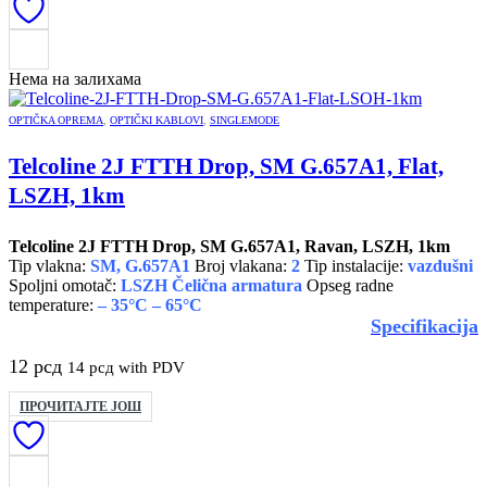
Нема на залихама
OPTIČKA OPREMA
,
OPTIČKI KABLOVI
,
SINGLEMODE
Telcoline 2J FTTH Drop, SM G.657A1, Flat,
LSZH, 1km
Telcoline 2J FTTH Drop, SM G.657A1, Ravan, LSZH, 1km
Tip vlakna:
SM, G.657A1
Broj vlakana:
2
Tip instalacije:
vazdušni
Spoljni omotač:
LSZH
Čelična armatura
Opseg radne
temperature:
– 35°C – 65°C
Specifikacija
12
рсд
14
рсд
with PDV
ПРОЧИТАЈТЕ ЈОШ