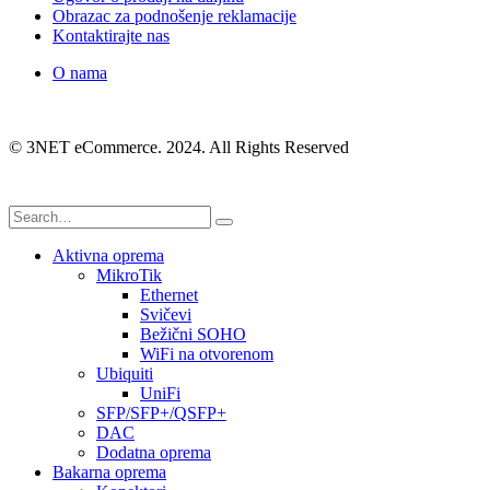
Obrazac za podnošenje reklamacije
Kontaktirajte nas
O nama
© 3NET eCommerce. 2024. All Rights Reserved
Aktivna oprema
MikroTik
Ethernet
Svičevi
Bežični SOHO
WiFi na otvorenom
Ubiquiti
UniFi
SFP/SFP+/QSFP+
DAC
Dodatna oprema
Bakarna oprema