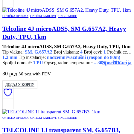
OPTIČKA OPREMA
,
OPTIČKI KABLOVI
,
SINGLEMODE
Telcoline 4J microADSS, SM G.657A2, Heavy
Duty, TPU, 1km
Telcoline 4J microADSS, SM G.657A2, Heavy Duty, TPU, 1km
Tip vlakna:
SM, G.657A2
Broj vlakana:
4
Broj cevi:
1
Prečnik cevi:
1.2 mm
Tip instalacije:
nadzemni/vazdušni (raspon do 80m)
Specifikacija
Spoljni omotač:
TPU
Opseg radne temperature:
– 30°C – 70°C
30
рсд
36
рсд
with PDV
ДОДАЈ У КОРПУ
OPTIČKA OPREMA
,
OPTIČKI KABLOVI
,
SINGLEMODE
TELCOLINE 1J transparent SM, G.657B3,