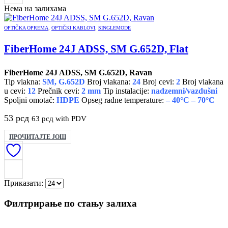
Нема на залихама
OPTIČKA OPREMA
,
OPTIČKI KABLOVI
,
SINGLEMODE
FiberHome 24J ADSS, SM G.652D, Flat
FiberHome 24J ADSS, SM G.652D, Ravan
Tip vlakna:
SM, G.652D
Broj vlakana:
24
Broj cevi:
2
Broj vlakana
u cevi:
12
Prečnik cevi:
2 mm
Tip instalacije:
nadzemni/vazdušni
Spoljni omotač:
HDPE
Opseg radne temperature:
– 40°C – 70°C
53
рсд
63
рсд
with PDV
ПРОЧИТАЈТЕ ЈОШ
Приказати:
Филтрирање по стању залиха