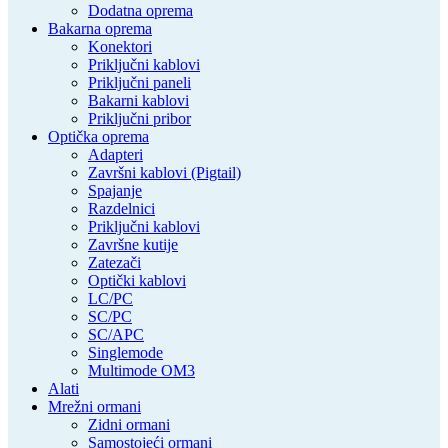
Dodatna oprema
Bakarna oprema
Konektori
Priključni kablovi
Priključni paneli
Bakarni kablovi
Priključni pribor
Optička oprema
Adapteri
Završni kablovi (Pigtail)
Spajanje
Razdelnici
Priključni kablovi
Završne kutije
Zatezači
Optički kablovi
LC/PC
SC/PC
SC/APC
Singlemode
Multimode OM3
Alati
Mrežni ormani
Zidni ormani
Samostojeći ormani