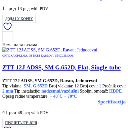
11
рсд
13
рсд
with PDV
ДОДАЈ У КОРПУ
Нема на залихама
OPTIČKA OPREMA
,
OPTIČKI KABLOVI
,
SINGLEMODE
ZTT 12J ADSS, SM G.652D, Flat, Single-tube
ZTT 12J ADSS, SM G.652D, Ravan, Jednocevni
Tip vlakna:
SM, G.652D
Broj vlakana:
12
Broj cevi:
1
Prečnik cevi:
2 mm
Tip instalacije:
nadzemni/vazdušni
Spoljni omotač:
HDPE
Opseg radne temperature:
– 40°C – 70°C
Specifikacija
41
рсд
49
рсд
with PDV
ПРОЧИТАЈТЕ ЈОШ