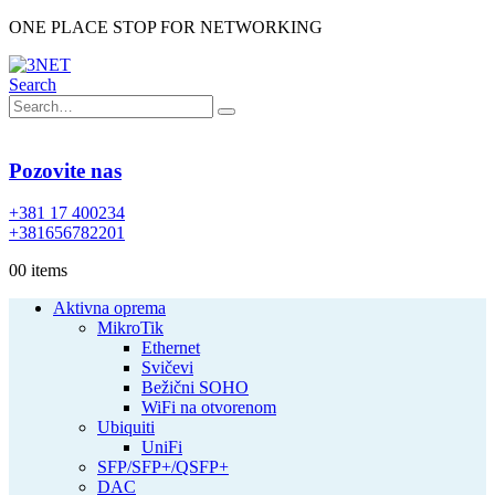
ONE PLACE STOP FOR NETWORKING
Search
Pozovite nas
+381 17 400234
+381656782201
0
0 items
Aktivna oprema
MikroTik
Ethernet
Svičevi
Bežični SOHO
WiFi na otvorenom
Ubiquiti
UniFi
SFP/SFP+/QSFP+
DAC