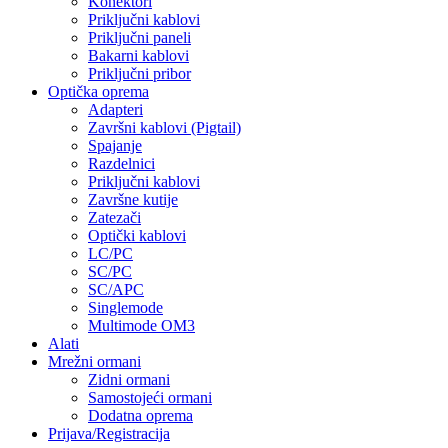
Konektori
Priključni kablovi
Priključni paneli
Bakarni kablovi
Priključni pribor
Optička oprema
Adapteri
Završni kablovi (Pigtail)
Spajanje
Razdelnici
Priključni kablovi
Završne kutije
Zatezači
Optički kablovi
LC/PC
SC/PC
SC/APC
Singlemode
Multimode OM3
Alati
Mrežni ormani
Zidni ormani
Samostojeći ormani
Dodatna oprema
Prijava/Registracija