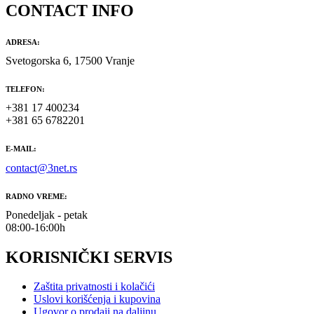
CONTACT INFO
ADRESA:
Svetogorska 6, 17500 Vranje
TELEFON:
+381 17 400234
+381 65 6782201
E-MAIL:
contact@3net.rs
RADNO VREME:
Ponedeljak - petak
08:00-16:00h
KORISNIČKI SERVIS
Zaštita privatnosti i kolačići
Uslovi korišćenja i kupovina
Ugovor o prodaji na daljinu