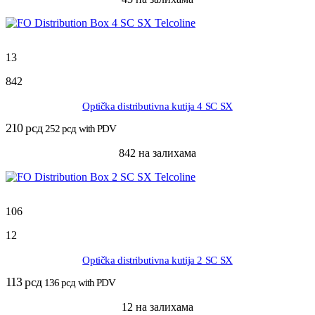
13
842
Optička distributivna kutija 4 SC SX
210
рсд
252
рсд
with PDV
842 на залихама
106
12
Optička distributivna kutija 2 SC SX
113
рсд
136
рсд
with PDV
12 на залихама