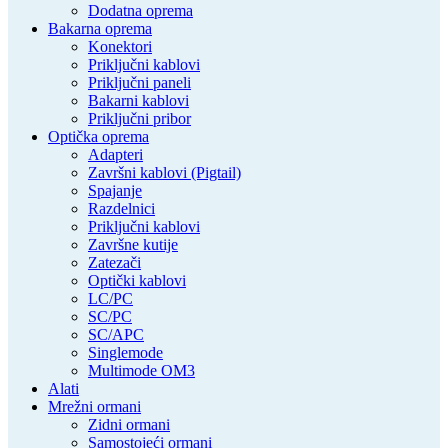
Dodatna oprema
Bakarna oprema
Konektori
Priključni kablovi
Priključni paneli
Bakarni kablovi
Priključni pribor
Optička oprema
Adapteri
Završni kablovi (Pigtail)
Spajanje
Razdelnici
Priključni kablovi
Završne kutije
Zatezači
Optički kablovi
LC/PC
SC/PC
SC/APC
Singlemode
Multimode OM3
Alati
Mrežni ormani
Zidni ormani
Samostojeći ormani