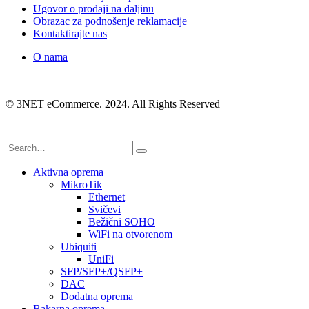
Ugovor o prodaji na daljinu
Obrazac za podnošenje reklamacije
Kontaktirajte nas
O nama
© 3NET eCommerce. 2024. All Rights Reserved
Aktivna oprema
MikroTik
Ethernet
Svičevi
Bežični SOHO
WiFi na otvorenom
Ubiquiti
UniFi
SFP/SFP+/QSFP+
DAC
Dodatna oprema
Bakarna oprema