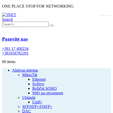
ONE PLACE STOP FOR NETWORKING
Search
Pozovite nas
+381 17 400234
+381656782201
0
0 items
Aktivna oprema
MikroTik
Ethernet
Svičevi
Bežični SOHO
WiFi na otvorenom
Ubiquiti
UniFi
SFP/SFP+/QSFP+
DAC