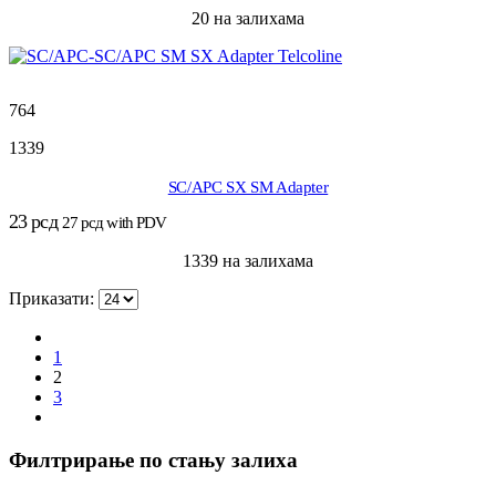
20 на залихама
764
1339
SC/APC SX SM Adapter
23
рсд
27
рсд
with PDV
1339 на залихама
Приказати:
1
2
3
Филтрирање по стању залиха