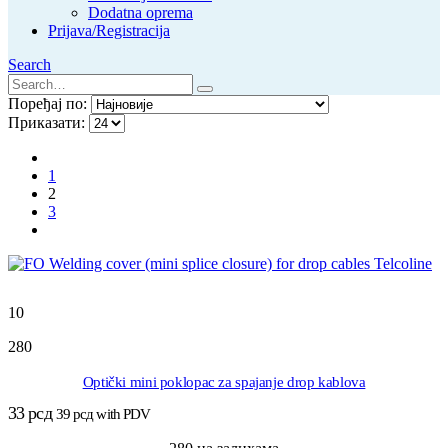
Dodatna oprema
Prijava/Registracija
Search
Поређај по:
Приказати:
1
2
3
10
280
Optički mini poklopac za spajanje drop kablova
33
рсд
39
рсд
with PDV