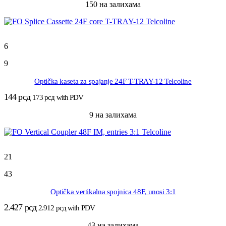
150 на залихама
6
9
Optička kaseta za spajanje 24F T-TRAY-12 Telcoline
144
рсд
173
рсд
with PDV
9 на залихама
21
43
Optička vertikalna spojnica 48F, unosi 3:1
2.427
рсд
2.912
рсд
with PDV
43 на залихама