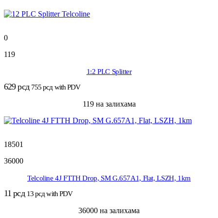
0
119
1:2 PLC Splitter
629
рсд
755
рсд
with PDV
119 на залихама
18501
36000
Telcoline 4J FTTH Drop, SM G.657A1, Flat, LSZH, 1km
11
рсд
13
рсд
with PDV
36000 на залихама