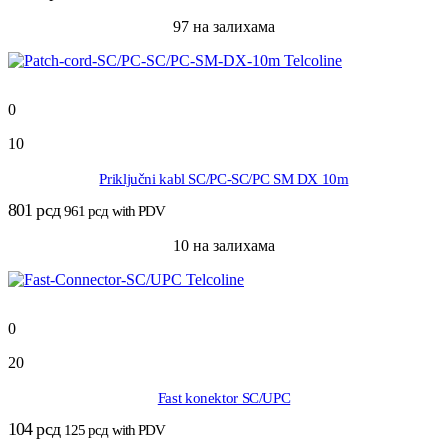
97 на залихама
0
10
Priključni kabl SC/PC-SC/PC SM DX 10m
801
рсд
961
рсд
with PDV
10 на залихама
0
20
Fast konektor SC/UPC
104
рсд
125
рсд
with PDV