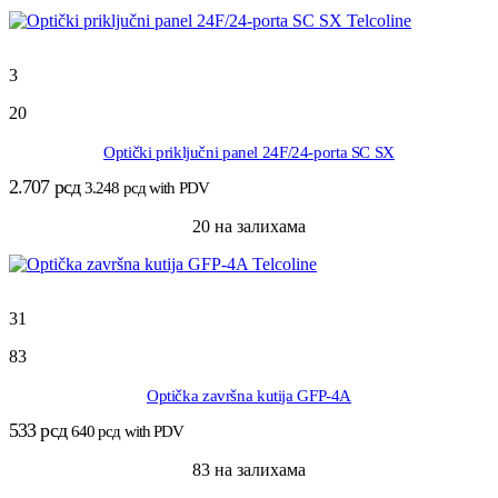
3
20
Optički priključni panel 24F/24-porta SC SX
2.707
рсд
3.248
рсд
with PDV
20 на залихама
31
83
Optička završna kutija GFP-4A
533
рсд
640
рсд
with PDV
83 на залихама