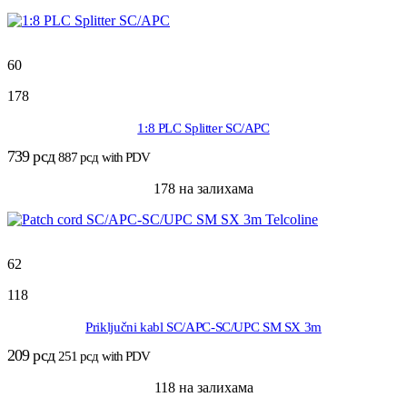
60
178
1:8 PLC Splitter SC/APC
739
рсд
887
рсд
with PDV
178 на залихама
62
118
Priključni kabl SC/APC-SC/UPC SM SX 3m
209
рсд
251
рсд
with PDV
118 на залихама