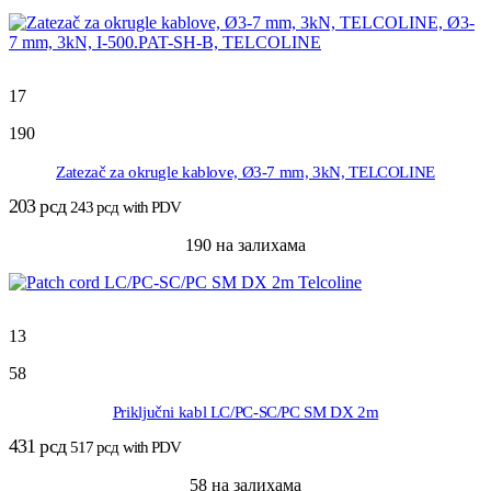
17
190
Zatezač za okrugle kablove, Ø3-7 mm, 3kN, TELCOLINE
203
рсд
243
рсд
with PDV
190 на залихама
13
58
Priključni kabl LC/PC-SC/PC SM DX 2m
431
рсд
517
рсд
with PDV
58 на залихама