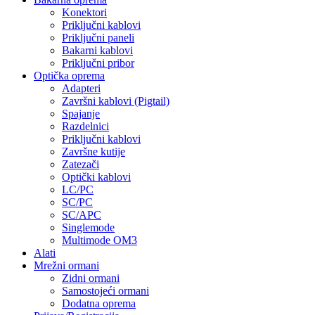
Konektori
Priključni kablovi
Priključni paneli
Bakarni kablovi
Priključni pribor
Optička oprema
Adapteri
Završni kablovi (Pigtail)
Spajanje
Razdelnici
Priključni kablovi
Završne kutije
Zatezači
Optički kablovi
LC/PC
SC/PC
SC/APC
Singlemode
Multimode OM3
Alati
Mrežni ormani
Zidni ormani
Samostojeći ormani
Dodatna oprema