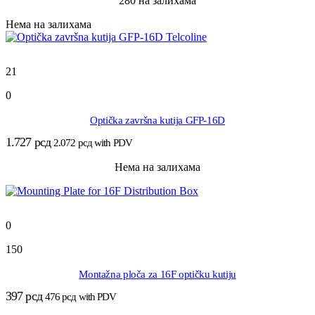
280 на залихама
Нема на залихама
21
0
Optička završna kutija GFP-16D
1.727
рсд
2.072
рсд
with PDV
Нема на залихама
0
150
Montažna ploča za 16F optičku kutiju
397
рсд
476
рсд
with PDV