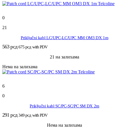
0
21
Priključni kabl LC/UPC-LC/UPC MM OM3 DX 1m
563
рсд
675
рсд
with PDV
21 на залихама
Нема на залихама
6
0
Priključni kabl SC/PC-SC/PC SM DX 2m
291
рсд
349
рсд
with PDV
Нема на залихама