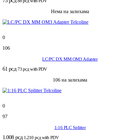
73
рсд
88
рсд
with PDV
Нема на залихама
0
106
LC/PC DX MM OM3 Adapter
61
рсд
73
рсд
with PDV
106 на залихама
0
97
1:16 PLC Splitter
1.008
рсд
1.210
рсд
with PDV