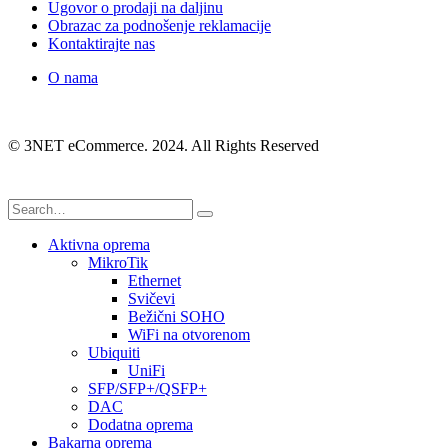
Ugovor o prodaji na daljinu
Obrazac za podnošenje reklamacije
Kontaktirajte nas
O nama
© 3NET eCommerce. 2024. All Rights Reserved
Aktivna oprema
MikroTik
Ethernet
Svičevi
Bežični SOHO
WiFi na otvorenom
Ubiquiti
UniFi
SFP/SFP+/QSFP+
DAC
Dodatna oprema
Bakarna oprema