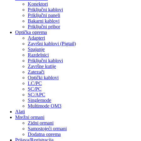
Konektori
Priključni kablovi
Priključni paneli
Bakarni kablovi
Priključni pribor
Optička oprema
Adapteri
Završni kablovi (Pigtail)
Spajanje
Razdelnici
Priključni kablovi
Završne kutije
Zatezači
Optički kablovi
LC/PC
SC/PC
SC/APC
Singlemode
Multimode OM3
Alati
Mrežni ormani
Zidni ormani
Samostojeći ormani
Dodatna oprema
Prijava/Registracija