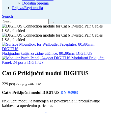
Dodatna oprema
Prijava/Registracija
Search
Nadgradna kutija za zidne utičnice, 80x80mm DIGITUS
Modularni Priključni
Panel, 24-porta DIGITUS
Cat 6 Priključni modul DIGITUS
229
рсд
275
рсд
with PDV
Cat 6 Priključni modul DIGITUS
DN-93903
Priključni modul je namenjen za povezivanje ili produžavanje
kablova sa upredenim paricama.