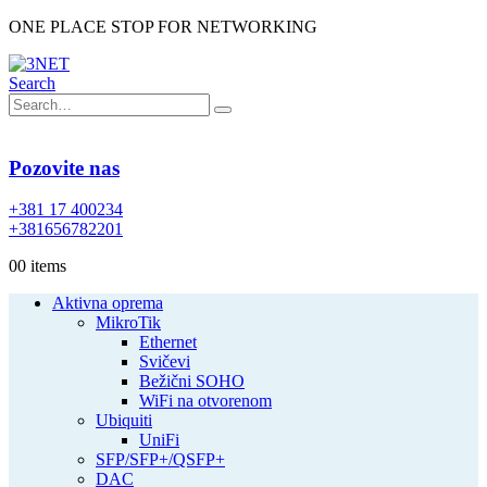
ONE PLACE STOP FOR NETWORKING
Search
Pozovite nas
+381 17 400234
+381656782201
0
0 items
Aktivna oprema
MikroTik
Ethernet
Svičevi
Bežični SOHO
WiFi na otvorenom
Ubiquiti
UniFi
SFP/SFP+/QSFP+
DAC