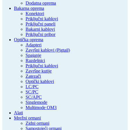
Dodatna oprema
Bakarna oprema
Konektori
Priključni kablovi
Priključni paneli
Bakarni kablovi
Priključni pribor
Optička oprema
Adapteri
Završni kablovi (Pigtail)
Spajanje
Razdelnici
Priključni kablovi
Završne kutije
Zatezači
Optički kablovi
LC/PC
SC/PC
SC/APC
Singlemode
Multimode OM3
Alati
Mrežni ormani
Zidni ormani
Samostojeći ormani