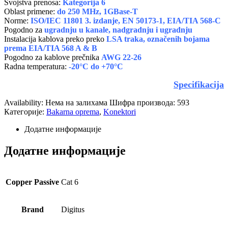
Svojstva prenosa:
Kategorija 6
Oblast primene:
do 250 MHz, 1GBase-T
Norme:
ISO/IEC 11801 3. izdanje, EN 50173-1, EIA/TIA 568-C
Pogodno za
ugradnju u kanale, nadgradnju i ugradnju
Instalacija kablova preko preko
LSA traka, označenih bojama
prema EIA/TIA 568 A & B
Pogodno za kablove prečnika
AWG 22-26
Radna temperatura:
-20°C do +70°C
Specifikacija
Availability:
Нема на залихама
Шифра производа:
593
Категорије:
Bakarna oprema
,
Konektori
Додатне информације
Додатне информације
Copper Passive
Cat 6
Brand
Digitus