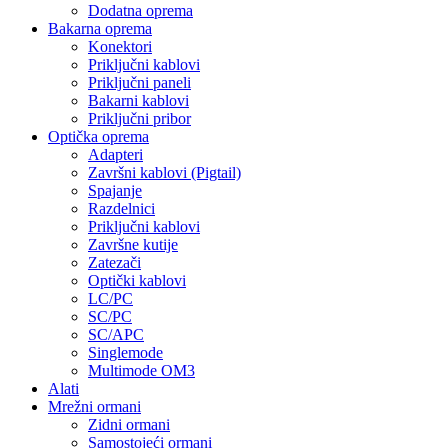
Dodatna oprema
Bakarna oprema
Konektori
Priključni kablovi
Priključni paneli
Bakarni kablovi
Priključni pribor
Optička oprema
Adapteri
Završni kablovi (Pigtail)
Spajanje
Razdelnici
Priključni kablovi
Završne kutije
Zatezači
Optički kablovi
LC/PC
SC/PC
SC/APC
Singlemode
Multimode OM3
Alati
Mrežni ormani
Zidni ormani
Samostojeći ormani