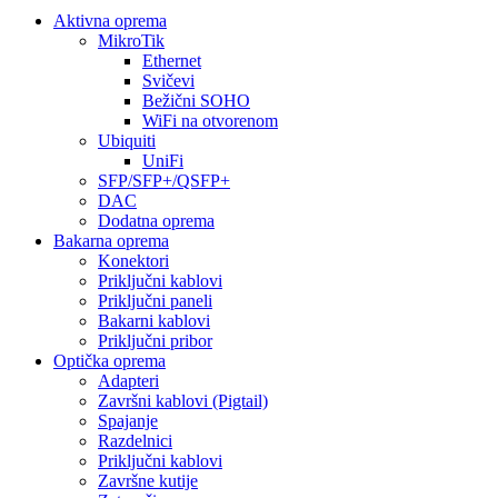
Aktivna oprema
MikroTik
Ethernet
Svičevi
Bežični SOHO
WiFi na otvorenom
Ubiquiti
UniFi
SFP/SFP+/QSFP+
DAC
Dodatna oprema
Bakarna oprema
Konektori
Priključni kablovi
Priključni paneli
Bakarni kablovi
Priključni pribor
Optička oprema
Adapteri
Završni kablovi (Pigtail)
Spajanje
Razdelnici
Priključni kablovi
Završne kutije