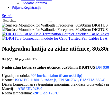
Dodatna oprema
Prijava/Registracija
Search
Cat 6a Završ
Nadgradna kutija za zidne utičnice, 80
84
рсд
101
рсд
with PDV
Nadgradna kutija za zidne utičnice, 80x80mm DIGITUS
DN-938
Ugradnja modula:
90° horizontalno (francuski tip)
Norme:
ISO/IEC 11801 3. izdanje, EN 50173-1, EIA/TIA 568-C
Dizajn kompatibilan sa trenutnim rasponima prekidača proizvođača p
Materijal:
ABS UL 94V-0
Radna temperatura:
-20°C do +70°C