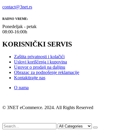
contact@3net.rs
RADNO VREME:
Ponedeljak - petak
08:00-16:00h
KORISNIČKI SERVIS
Zaštita privatnosti i kolačići
Uslovi korišćenja i kupovina
Ugovor o prodaji na daljinu
Obrazac za podnošenje reklamacije
Kontaktirajte nas
O nama
© 3NET eCommerce. 2024. All Rights Reserved