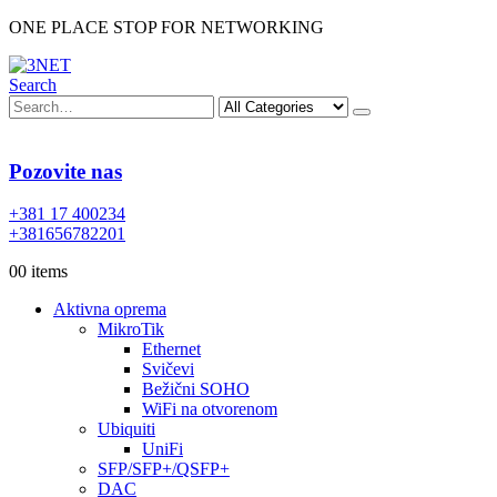
ONE PLACE STOP FOR NETWORKING
Search
Pozovite nas
+381 17 400234
+381656782201
0
0 items
Aktivna oprema
MikroTik
Ethernet
Svičevi
Bežični SOHO
WiFi na otvorenom
Ubiquiti
UniFi
SFP/SFP+/QSFP+
DAC